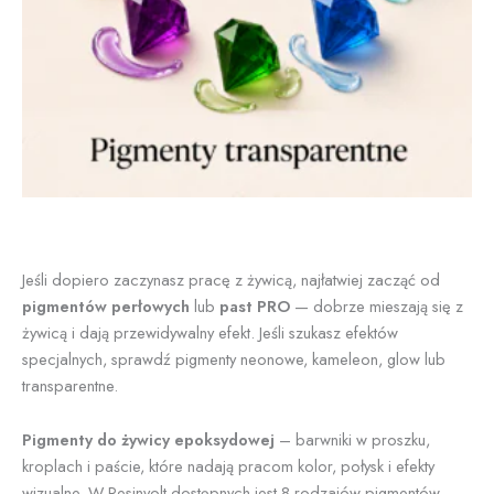
Jeśli dopiero zaczynasz pracę z żywicą, najłatwiej zacząć od
pigmentów perłowych
lub
past PRO
— dobrze mieszają się z
żywicą i dają przewidywalny efekt. Jeśli szukasz efektów
specjalnych, sprawdź pigmenty neonowe, kameleon, glow lub
transparentne.
Pigmenty do żywicy epoksydowej
– barwniki w proszku,
kroplach i paście, które nadają pracom kolor, połysk i efekty
wizualne. W Resinvolt dostępnych jest 8 rodzajów pigmentów –