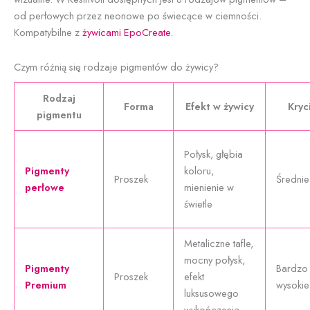
od perłowych przez neonowe po świecące w ciemności.
Kompatybilne z
żywicami EpoCreate.
Czym różnią się rodzaje pigmentów do żywicy?
Rodzaj
Forma
Efekt w żywicy
Kryc
pigmentu
Połysk, głębia
Pigmenty
koloru,
Proszek
Średnie
perłowe
mienienie w
świetle
Metaliczne tafle,
mocny połysk,
Pigmenty
Bardzo
Proszek
efekt
Premium
wysokie
luksusowego
wykończenia