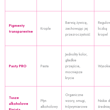
Barwią żywicę,
Regulo
Pigmenty
Krople
zachowując jej
liczbą
transparentne
przezroczystość
kropel
Jednolity kolor,
gładkie
Pasty PRO
Pasta
przejścia,
Wysoki
mocniejsze
krycie
Organiczne
Tusze
Płyn
wzory, smugi,
Niskie 
alkoholowe
alkoholowy
trójwymiarowe
średnie
Piniata