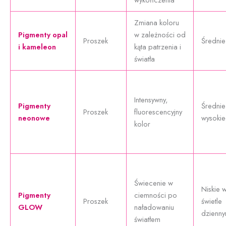
Zmiana koloru
Pigmenty opal
w zależności od
Proszek
Średnie
i kameleon
kąta patrzenia i
światła
Intensywny,
Pigmenty
Średnie
Proszek
fluorescencyjny
neonowe
wysoki
kolor
Świecenie w
Niskie 
Pigmenty
ciemności po
Proszek
świetle
GLOW
naładowaniu
dzienn
światłem