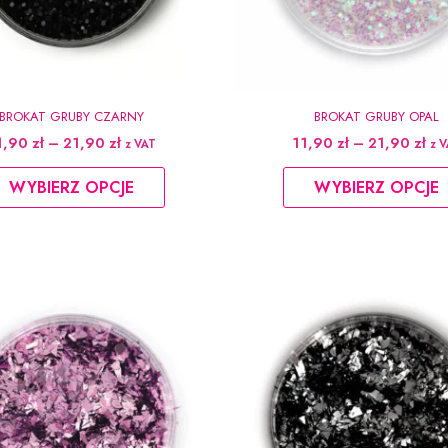
BROKAT GRUBY CZARNY
BROKAT GRUBY OPAL
Zakres
Za
1,90
zł
–
21,90
zł
11,90
zł
–
21,90
zł
z VAT
z 
cen:
cen
Ten
od
od
WYBIERZ OPCJE
WYBIERZ OPCJE
produkt
11,90 zł
11,
do
do
ma
21,90 zł
21,
wiele
wariantów.
Opcje
można
wybrać
na
stronie
produktu