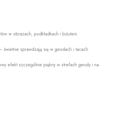
na
stronie
produktu
tów w obrazach, podkładkach i biżuterii.
 świetnie sprawdzają się w geodach i tacach.
rowy efekt szczególnie piękny w strefach geody i na