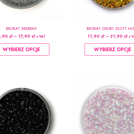
BROKAT SREBRNY
BROKAT GRUBY ZŁOTY HO
Zakres
Za
9,90
zł
–
17,90
zł
11,90
zł
–
21,90
zł
z VAT
z 
cen:
cen
Ten
od
od
WYBIERZ OPCJE
WYBIERZ OPCJE
produkt
9,90 zł
11,
do
do
ma
17,90 zł
21,
wiele
wariantów.
Opcje
można
wybrać
na
stronie
produktu