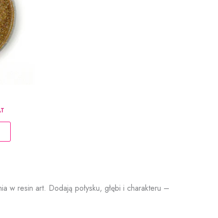
produktu
res
AT
:
Ten
produkt
0 zł
ma
90 zł
wiele
wariantów.
Opcje
w resin art. Dodają połysku, głębi i charakteru –
można
wybrać