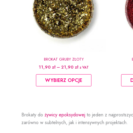
BROKAT GRUBY ZŁOTY
Zakres
11,90
zł
–
21,90
zł
z VAT
cen:
Ten
od
WYBIERZ OPCJE
produkt
11,90 zł
do
ma
21,90 zł
wiele
wariantów.
Opcje
Brokaty do
żywicy epoksydowej
to jeden z najprostszy
można
zarówno w subtelnych, jak i intensywnych projektach.
wybrać