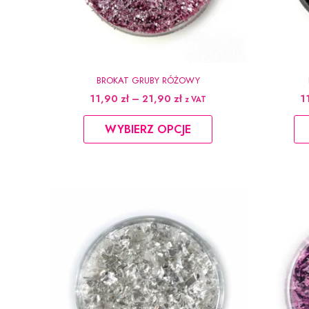
BROKAT GRUBY RÓŻOWY
Zakres
11,90
zł
–
21,90
zł
1
z VAT
cen:
Ten
od
WYBIERZ OPCJE
produkt
11,90 zł
do
ma
21,90 zł
wiele
wariantów.
Opcje
można
wybrać
na
stronie
produktu