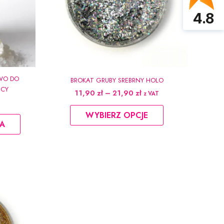
4.8
YWO DO
BROKAT GRUBY SREBRNY HOLO
ICY
Zakres
11,90
zł
–
21,90
zł
z VAT
cen:
Ten
od
WYBIERZ OPCJE
produkt
11,90 zł
A
do
ma
21,90 zł
wiele
wariantów.
Opcje
można
wybrać
na
stronie