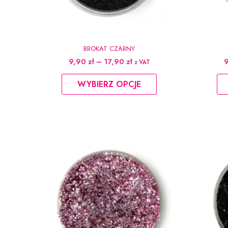
BROKAT CZARNY
Zakres
9,90
zł
–
17,90
zł
z VAT
cen:
Ten
od
WYBIERZ OPCJE
produkt
9,90 zł
do
ma
17,90 zł
wiele
wariantów.
Opcje
można
wybrać
na
stronie
produktu