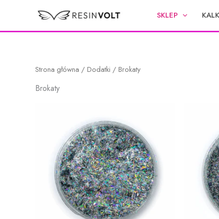
Przejdź
SKLEP
KAL
do
treści
Strona główna
/
Dodatki
/ Brokaty
Brokaty