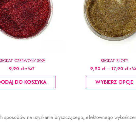
BROKAT CZERWONY 30G
BROKAT ZŁOTY
Zak
9,90
zł
9,90
zł
–
17,90
zł
z VAT
z V
cen
od
DODAJ DO KOSZYKA
WYBIERZ OPCJE
9,9
do
17,
ch sposobów na uzyskanie błyszczącego, efektownego wykończenia 