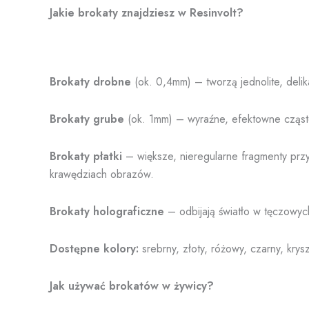
na
Jakie brokaty znajdziesz w Resinvolt?
stronie
produktu
Brokaty drobne
(ok. 0,4mm) – tworzą jednolite, delik
Brokaty grube
(ok. 1mm) – wyraźne, efektowne cząste
Brokaty płatki
– większe, nieregularne fragmenty przyp
krawędziach obrazów.
Brokaty holograficzne
– odbijają światło w tęczowych
Dostępne kolory:
srebrny, złoty, różowy, czarny, kryszt
Jak używać brokatów w żywicy?