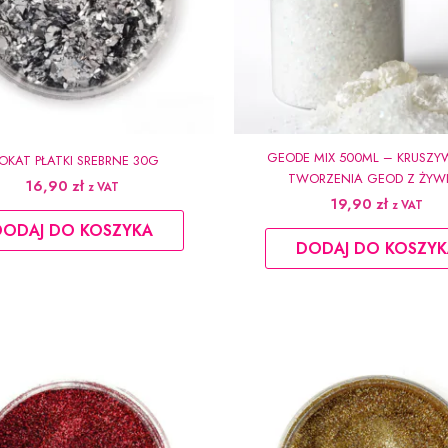
GEODE MIX 500ML – KRUSZ
OKAT PŁATKI SREBRNE 30G
TWORZENIA GEOD Z ŻYW
16,90
zł
z VAT
19,90
zł
z VAT
DODAJ DO KOSZYKA
DODAJ DO KOSZYK