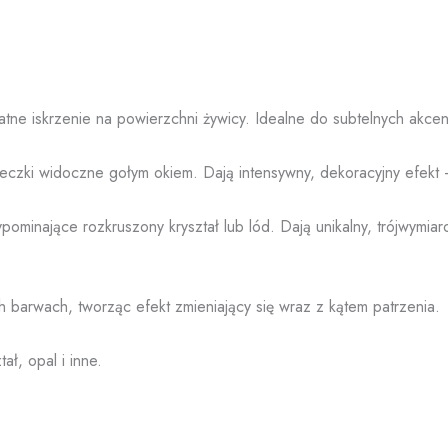
atne iskrzenie na powierzchni żywicy. Idealne do subtelnych akcen
czki widoczne gołym okiem. Dają intensywny, dekoracyjny efekt –
ominające rozkruszony kryształ lub lód. Dają unikalny, trójwymia
 barwach, tworząc efekt zmieniający się wraz z kątem patrzenia.
ał, opal i inne.