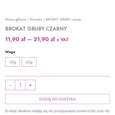
Strona główna
/
Nowości
/ BROKAT GRUBY czarny
BROKAT GRUBY CZARNY
Zakres
11,90
zł
–
21,90
zł
z VAT
cen:
Waga
od
30g
60g
11,90 zł
do
ilość
21,90 zł
-
+
BROKAT
GRUBY
czarny
DODAJ DO KOSZYKA
Brokaty idealnie nadają się do posypywania powierzchni oraz do