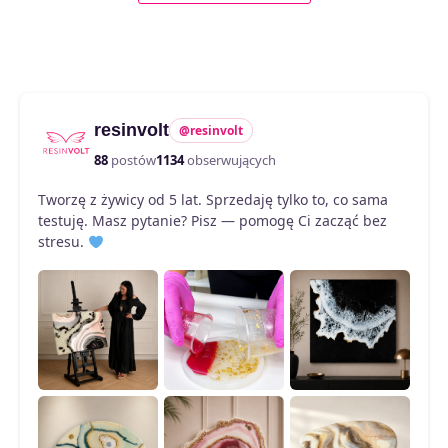
do
ma
21,90 zł
wiele
wariantów.
Opcje
można
resinvolt
@resinvolt
wybrać
na
88
postów
1134
obserwujących
stronie
Tworzę z żywicy od 5 lat. Sprzedaję tylko to, co sama
produktu
testuję. Masz pytanie? Pisz — pomogę Ci zacząć bez
stresu.