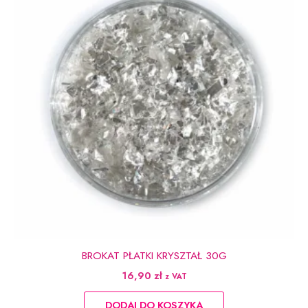
BROKAT PŁATKI KRYSZTAŁ 30G
16,90
zł
z VAT
DODAJ DO KOSZYKA