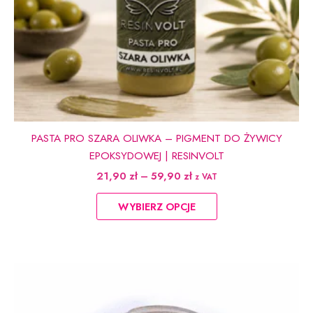
PASTA PRO SZARA OLIWKA – PIGMENT DO ŻYWICY
EPOKSYDOWEJ | RESINVOLT
Zakres
21,90
zł
–
59,90
zł
z VAT
cen:
Ten
od
WYBIERZ OPCJE
produkt
21,90 zł
do
ma
59,90 zł
wiele
wariantów.
Opcje
można
wybrać