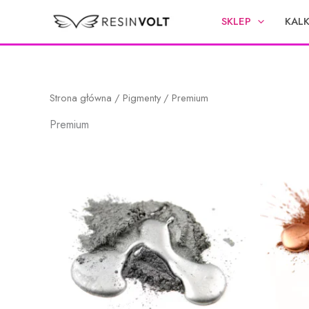
Przejdź
SKLEP
KAL
do
treści
Strona główna
/
Pigmenty
/ Premium
Premium