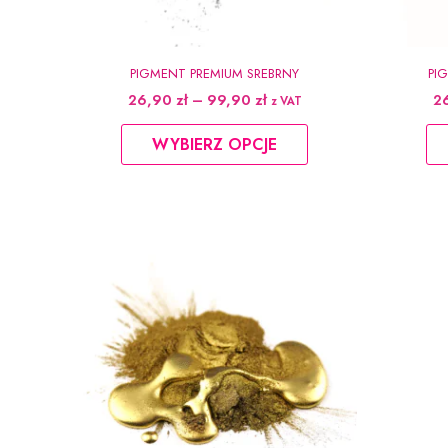
PIGMENT PREMIUM SREBRNY
PI
Zakres
26,90
zł
–
99,90
zł
2
z VAT
cen:
Ten
od
WYBIERZ OPCJE
produkt
26,90 zł
do
ma
99,90 zł
wiele
wariantów.
Opcje
można
wybrać
na
stronie
produktu