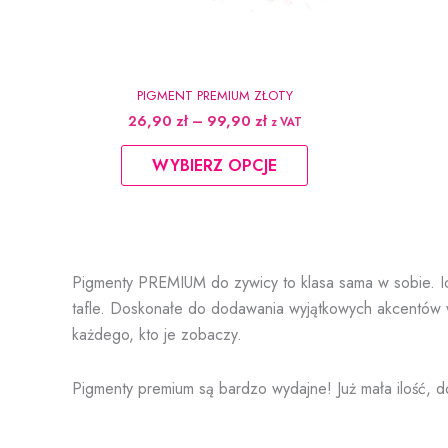
PIGMENT PREMIUM ZŁOTY
Zakres
26,90
zł
–
99,90
zł
z VAT
cen:
Ten
od
WYBIERZ OPCJE
produkt
26,90 zł
do
ma
99,90 zł
wiele
wariantów.
Opcje
Pigmenty PREMIUM do zywicy to klasa sama w sobie. Ic
można
tafle. Doskonałe do dodawania wyjątkowych akcentów w
wybrać
każdego, kto je zobaczy.
na
stronie
Pigmenty premium są bardzo wydajne! Już mała ilość, d
produktu