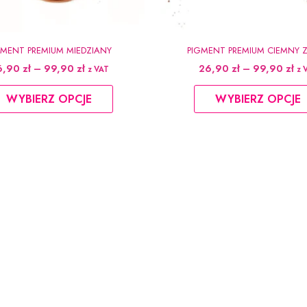
GMENT PREMIUM MIEDZIANY
PIGMENT PREMIUM CIEMNY 
Zakres
Za
6,90
zł
–
99,90
zł
26,90
zł
–
99,90
zł
z VAT
z 
cen:
ce
Ten
od
od
WYBIERZ OPCJE
WYBIERZ OPCJE
produkt
26,90 zł
26
do
do
ma
99,90 zł
99
wiele
wariantów.
Opcje
można
wybrać
na
stronie
produktu