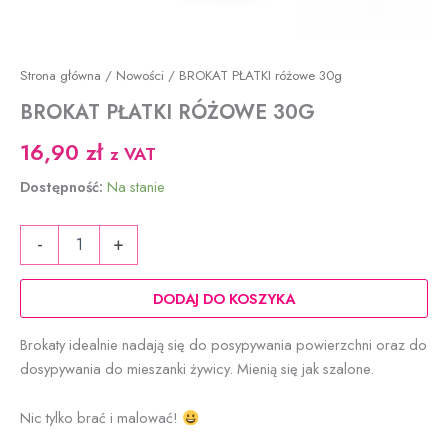
Strona główna
/
Nowości
/ BROKAT PŁATKI różowe 30g
BROKAT PŁATKI RÓŻOWE 30G
16,90
zł
z VAT
Dostępność:
Na stanie
ilość
-
+
BROKAT
PŁATKI
różowe
DODAJ DO KOSZYKA
30g
Brokaty idealnie nadają się do posypywania powierzchni oraz do
dosypywania do mieszanki żywicy. Mienią się jak szalone.
Nic tylko brać i malować!