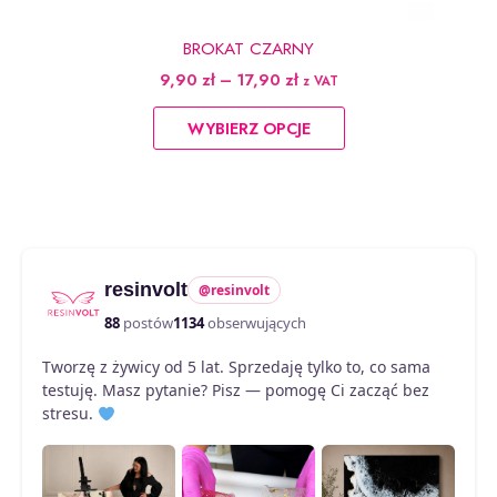
BROKAT CZARNY
Zakres
9,90
zł
–
17,90
zł
z VAT
cen:
Ten
od
WYBIERZ OPCJE
produkt
9,90 zł
do
ma
17,90 zł
wiele
wariantów.
Opcje
można
resinvolt
@resinvolt
wybrać
na
88
postów
1134
obserwujących
stronie
Tworzę z żywicy od 5 lat. Sprzedaję tylko to, co sama
produktu
testuję. Masz pytanie? Pisz — pomogę Ci zacząć bez
stresu.