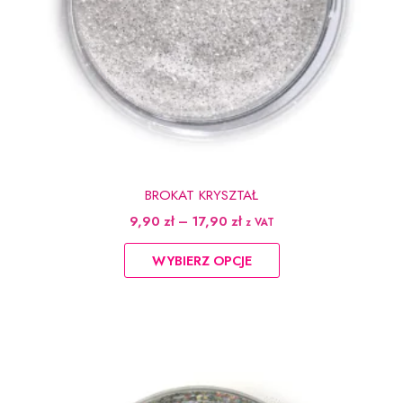
BROKAT KRYSZTAŁ
Zakres
9,90
zł
–
17,90
zł
z VAT
cen:
Ten
od
WYBIERZ OPCJE
produkt
9,90 zł
do
ma
17,90 zł
wiele
wariantów.
Opcje
można
wybrać