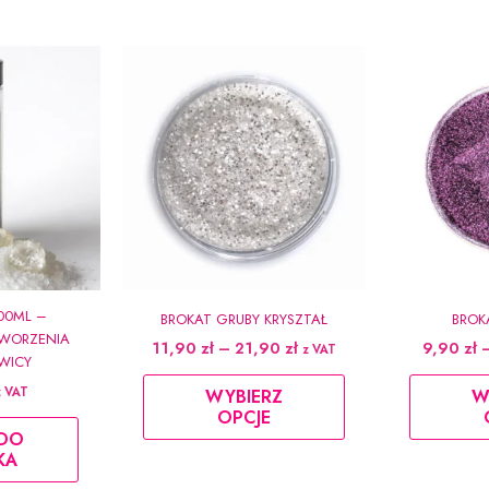
00ML –
BROKAT GRUBY KRYSZTAŁ
BROK
WORZENIA
Zakres
11,90
zł
–
21,90
zł
9,90
zł
z VAT
WICY
cen:
Ten
od
z VAT
WYBIERZ
W
produkt
11,90 zł
OPCJE
do
ma
 DO
21,90 zł
KA
wiele