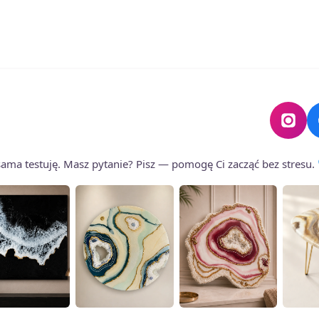
wariantów.
Opcje
można
wybrać
na
stronie
produktu
o sama testuję. Masz pytanie? Pisz — pomogę Ci zacząć bez stresu.