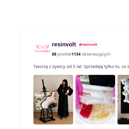
resinvolt
@resinvolt
88
postów
1134
obserwujących
Tworzę z żywicy od 5 lat. Sprzedaję tylko to, c