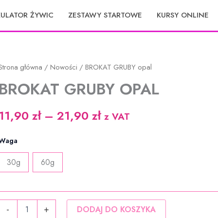
KULATOR ŻYWIC
ZESTAWY STARTOWE
KURSY ONLINE
Strona główna
/
Nowości
/ BROKAT GRUBY opal
BROKAT GRUBY OPAL
Zakres
11,90
zł
–
21,90
zł
z VAT
cen:
Waga
od
30g
60g
11,90 zł
do
ilość
21,90 zł
-
+
DODAJ DO KOSZYKA
BROKAT