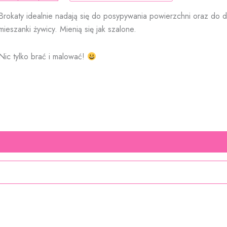
GRUBY
Brokaty idealnie nadają się do posypywania powierzchni oraz do 
opal
mieszanki żywicy. Mienią się jak szalone.
Nic tylko brać i malować!