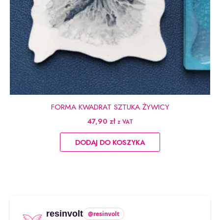
FORMA KWADRAT SZTUKA ŻYWICY
47,90
zł
z VAT
DODAJ DO KOSZYKA
resinvolt
@resinvolt