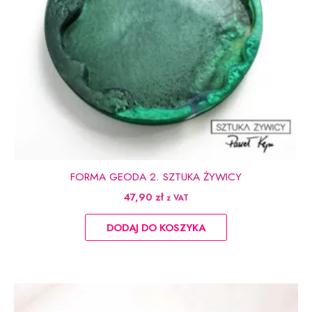
FORMA GEODA 2. SZTUKA ŻYWICY
47,90
zł
z VAT
DODAJ DO KOSZYKA