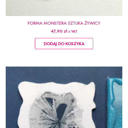
FORMA MONSTERA SZTUKA ŻYWICY
47,90
zł
z VAT
DODAJ DO KOSZYKA