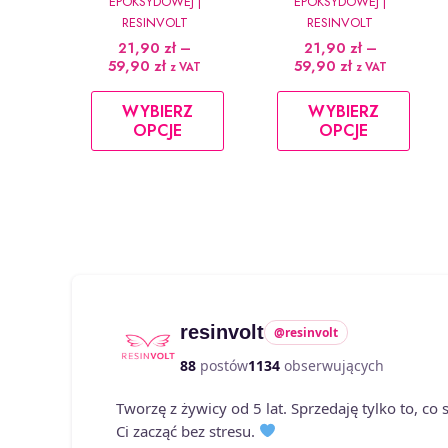
EPOKSYDOWEJ |
EPOKSYDOWEJ |
RESINVOLT
RESINVOLT
21,90
zł
–
21,90
zł
–
Zakres
Zakres
59,90
zł
59,90
zł
z VAT
z VAT
cen:
cen:
od
od
WYBIERZ
WYBIERZ
21,90 zł
21,90 zł
OPCJE
OPCJE
do
do
59,90 zł
59,90 zł
Ten
Ten
produkt
produkt
ma
ma
wiele
wiele
wariantów.
wariantów.
Opcje
Opcje
można
można
resinvolt
@resinvolt
wybrać
wybrać
88
postów
1134
obserwujących
na
na
stronie
stronie
Tworzę z żywicy od 5 lat. Sprzedaję tylko to, c
produktu
produktu
Ci zacząć bez stresu.