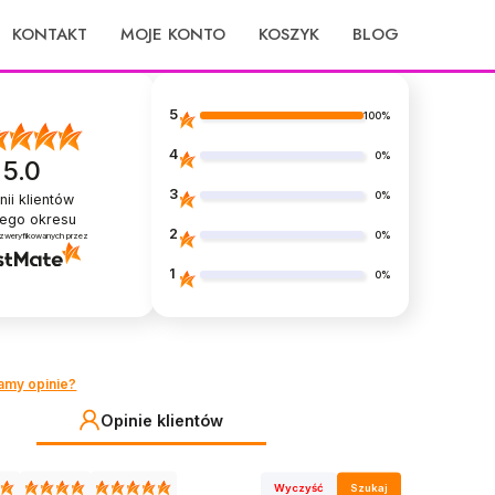
KONTAKT
MOJE KONTO
KOSZYK
BLOG
5
100%
4
0%
5.0
3
0%
nii klientów
łego okresu
2
0%
 zweryfikowanych przez
1
0%
amy opinie?
Opinie klientów
Wyczyść
Szukaj