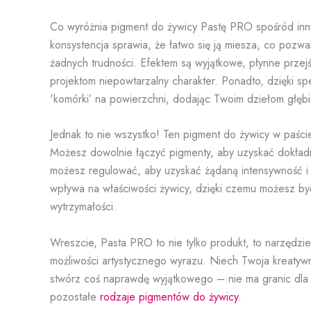
Co wyróżnia pigment do żywicy Pastę PRO spośród inny
konsystencja sprawia, że łatwo się ją miesza, co pozw
żadnych trudności. Efektem są wyjątkowe, płynne przej
projektom niepowtarzalny charakter. Ponadto, dzięki sp
'komórki’ na powierzchni, dodając Twoim dziełom głębi
Jednak to nie wszystko! Ten pigment do żywicy w paście
Możesz dowolnie łączyć pigmenty, aby uzyskać dokład
możesz regulować, aby uzyskać żądaną intensywność i
wpływa na właściwości żywicy, dzięki czemu możesz być
wytrzymałości.
Wreszcie, Pasta PRO to nie tylko produkt, to narzędzi
możliwości artystycznego wyrazu. Niech Twoja kreatywno
stwórz coś naprawdę wyjątkowego – nie ma granic dla 
pozostałe
rodzaje pigmentów do żywicy
.