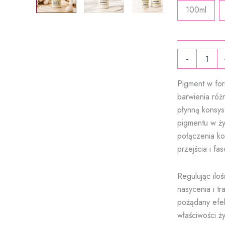
100ml
ilość
-
Pasta
PRO
Pigment w for
bawełna
-
barwienia róż
pigment
płynną konsys
do
pigmentu w ży
żywicy
epoksydowej
połączenia ko
|
przejścia i fa
ResinVolt
Regulując ilo
nasycenia i t
pożądany efe
właściwości ż