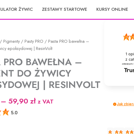
KULATOR ŻYWIC
ZESTAWY STARTOWE
KURSY ONLINE
/
Pigmenty
/
Pasty PRO
/ Pasta PRO bawełna –
icy epoksydowej | ResinVolt
1
opi
A PRO BAWEŁNA –
z ca
zebranych i
ENT DO ŻYWICY
YDOWEJ | RESINVOLT
Zakres
–
59,90
zł
z VAT
Jak zbier
cen:
5.0
od