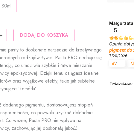
21,90 zł
30ml
do
59,90 zł
Małgorzata
5
+
DODAJ DO KOSZYKA
Opinia doty
mie pasty to doskonałe narzędzie do kreatywnego
pigment do 
7/20/2026
norodnych rodzajów żywic. Pasta PRO cechuje się
0
tencją, co umożliwia szybkie i łatwe mieszanie
wicy epoksydowej. Dzięki temu osiągasz idealne
lorów oraz wyjątkowe efekty, takie jak subtelne
Dziękujemy 
scynujące 'komórki’.
rozwijać Re
twórców.
ść dodanego pigmentu, dostosowujesz stopień
ransparentności, co pozwala uzyskać dokładnie
kt. Co ważne, Pasta PRO nie wpływa na
ywicy, zachowując jej doskonałą jakość.