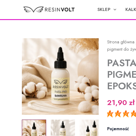
Przejdź
SKLEP
KAL
do
treści
Strona główna
pigment do żyw
PAST
PIGM
EPOKS
21,90
zł
Pojemność