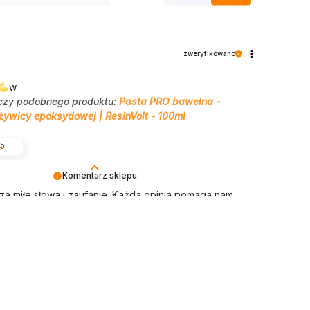
zweryfikowano
w
czy podobnego produktu:
Pasta PRO bawełna -
żywicy epoksydowej | ResinVolt - 100ml
0
Komentarz sklepu
za miłe słowa i zaufanie. Każda opinia pomaga nam
sinvolt i jeszcze lepiej odpowiadać na potrzeby