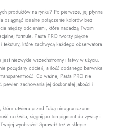
ch produktów na rynku? Po pierwsze, jej płynna
ala osiągnąć idealne połączenie kolorów bez
ścia między odcieniami, które nadadzą Twoim
ecjalnej formule, Pasta PRO tworzy piękne
 i tekstury, które zachwycą każdego obserwatora.
 jest niezwykle wszechstronny i łatwy w użyciu.
nie pożądany odcień, a ilość dodanego barwnika
 transparentność. Co ważne, Pasta PRO nie
 pewien zachowania jej doskonałej jakości i
e, które otwiera przed Tobą nieograniczone
ść rozkwita, sięgnij po ten pigment do żywicy i
Twojej wyobraźni! Sprawdź też w sklepie