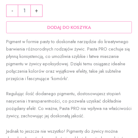
ilość
59,90 zł
-
+
Pasta
PRO
beton
DODAJ DO KOSZYKA
-
pigment
Pigment w formie pasty to doskonałe narzędzie do kreatywnego
do
barwienia różnorodnych rodzajów żywic. Pasta PRO cechuje się
żywicy
płynną konsystencją, co umożliwia szybkie i łatwe mieszanie
epoksydowej
|
pigmentu w żywicy epoksydowej. Dzięki temu osiągasz idealne
ResinVolt
połączenia kolorów oraz wyjątkowe efekty, takie jak subtelne
przejścia i fascynujące 'komórki’.
Regulując ilość dodanego pigmentu, dostosowujesz stopień
nasycenia i transparentności, co pozwala uzyskać dokładnie
pożądany efekt. Co ważne, Pasta PRO nie wpływa na właściwości
żywicy, zachowując jej doskonałą jakość.
Jednak to jeszcze nie wszystko! Pigmenty do żywicy można