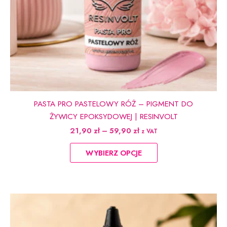
PASTA PRO PASTELOWY RÓŻ – PIGMENT DO
ŻYWICY EPOKSYDOWEJ | RESINVOLT
Zakres
21,90
zł
–
59,90
zł
z VAT
cen:
Ten
od
WYBIERZ OPCJE
produkt
21,90 zł
do
ma
59,90 zł
wiele
wariantów.
Opcje
można