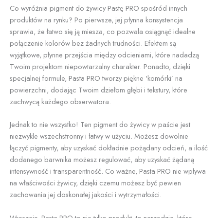
Co wyróżnia pigment do żywicy Pastę PRO spośród innych
produktów na rynku? Po pierwsze, jej płynna konsystencja
sprawia, że łatwo się ją miesza, co pozwala osiągnąć idealne
połączenie kolorów bez żadnych trudności. Efektem są
wyjątkowe, płynne przejścia między odcieniami, które nadadzą
Twoim projektom niepowtarzalny charakter. Ponadto, dzięki
specjalnej formule, Pasta PRO tworzy piękne 'komórki’ na
powierzchni, dodając Twoim dziełom głębi i tekstury, które
zachwycą każdego obserwatora.
Jednak to nie wszystko! Ten pigment do żywicy w paście jest
niezwykle wszechstronny i łatwy w użyciu. Możesz dowolnie
łączyć pigmenty, aby uzyskać dokładnie pożądany odcień, a ilość
dodanego barwnika możesz regulować, aby uzyskać żądaną
intensywność i transparentność. Co ważne, Pasta PRO nie wpływa
na właściwości żywicy, dzięki czemu możesz być pewien
zachowania jej doskonałej jakości i wytrzymałości.
Wreszcie, Pasta PRO to nie tylko produkt, to narzędzie, które