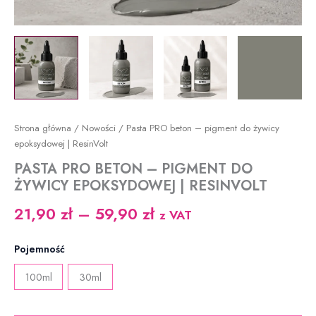
Strona główna
/
Nowości
/ Pasta PRO beton – pigment do żywicy
epoksydowej | ResinVolt
PASTA PRO BETON – PIGMENT DO
ŻYWICY EPOKSYDOWEJ | RESINVOLT
Zakres
21,90
zł
–
59,90
zł
z VAT
cen:
Pojemność
od
100ml
30ml
21,90 zł
do