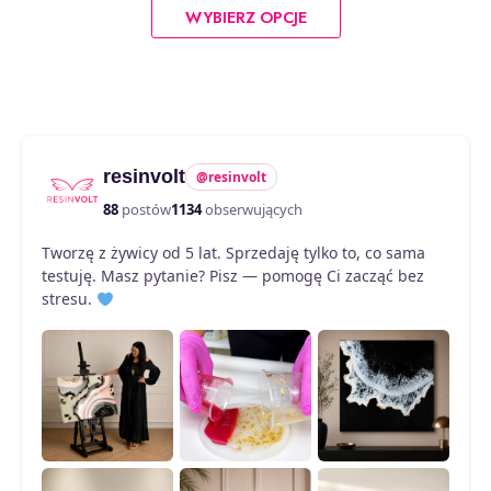
od
WYBIERZ OPCJE
produkt
21,90 zł
do
ma
59,90 zł
wiele
wariantów.
Opcje
można
resinvolt
@resinvolt
wybrać
na
88
postów
1134
obserwujących
stronie
Tworzę z żywicy od 5 lat. Sprzedaję tylko to, co sama
produktu
testuję. Masz pytanie? Pisz — pomogę Ci zacząć bez
stresu.