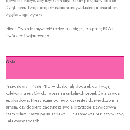
dowolnie łączyć, aby uzyskać niemal każdy pożądany odcień.
Dzięki temu Twoje projekty nabiorą indywidualnego charakteru i
wyjątkowego wyrazu.
Niech Twoja kreatywność rozkwita – sięgnij po pastę PRO i
stwórz coś wyjątkowego!
Opis
Informacje dodatkowe
Przedstawiam Pastę PRO – doskonały dodatek do Twojej
kolekcji materiałów do tworzenia unikalnych projektów z żywicą
epoksydową. Niezależnie od tego, czy jesteś doświadczonym
artystą, czy dopiero zaczynasz swoją przygodę z żywicowym
rzemiosłem, nasza pasta zapewni Ci niesamowite rezultaty w łatwy
i efektywny sposób.