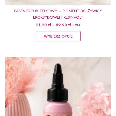
PASTA PRO BUTELKOWY – PIGMENT DO ŻYWICY
EPOKSYDOWEJ | RESINVOLT
Zakres
21,90
zł
–
59,90
zł
z VAT
cen:
Ten
od
WYBIERZ OPCJE
produkt
21,90 zł
do
ma
59,90 zł
wiele
wariantów.
Opcje
można
wybrać
na
stronie
produktu