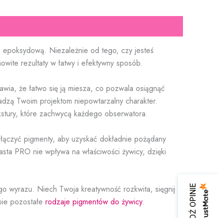
 epoksydową. Niezależnie od tego, czy jesteś
ite rezultaty w łatwy i efektywny sposób.
wia, że łatwo się ją miesza, co pozwala osiągnąć
dadzą Twoim projektom niepowtarzalny charakter.
ekstury, które zachwycą każdego obserwatora.
e łączyć pigmenty, aby uzyskać dokładnie pożądany
sta PRO nie wpływa na właściwości żywicy, dzięki
SPRAWDŹ OPINIE
go wyrazu. Niech Twoja kreatywność rozkwita, sięgnij
pie pozostałe
rodzaje pigmentów do żywicy
.