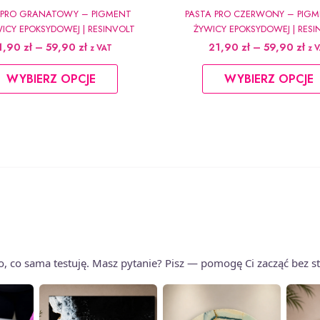
 PRO GRANATOWY – PIGMENT
PASTA PRO CZERWONY – PIG
ICY EPOKSYDOWEJ | RESINVOLT
ŻYWICY EPOKSYDOWEJ | RESI
Zakres
Za
1,90
zł
–
59,90
zł
21,90
zł
–
59,90
zł
z VAT
z 
cen:
cen
Ten
od
od
WYBIERZ OPCJE
WYBIERZ OPCJE
produkt
21,90 zł
21,
do
do
ma
59,90 zł
59,
wiele
wariantów.
Opcje
można
wybrać
na
stronie
produktu
to, co sama testuję. Masz pytanie? Pisz — pomogę Ci zacząć bez s