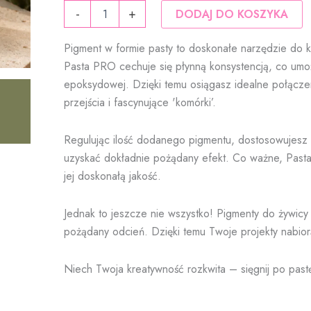
ilość
59,90 zł
-
+
DODAJ DO KOSZYKA
Pasta
PRO
Pigment w formie pasty to doskonałe narzędzie do 
khaki
-
Pasta PRO cechuje się płynną konsystencją, co umoż
pigment
epoksydowej. Dzięki temu osiągasz idealne połączeni
do
przejścia i fascynujące 'komórki’.
żywicy
epoksydowej
|
Regulując ilość dodanego pigmentu, dostosowujesz s
ResinVolt
uzyskać dokładnie pożądany efekt. Co ważne, Past
jej doskonałą jakość.
Jednak to jeszcze nie wszystko! Pigmenty do żywicy
pożądany odcień. Dzięki temu Twoje projekty nabior
Niech Twoja kreatywność rozkwita – sięgnij po pas