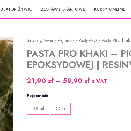
KULATOR ŻYWIC
ZESTAWY STARTOWE
KURSY ONLINE
Strona główna
/
Pigmenty
/
Pasty PRO
/ Pasta PRO khaki
PASTA PRO KHAKI – P
EPOKSYDOWEJ | RESI
Zakres
21,90
zł
–
59,90
zł
z VAT
cen:
Pojemność
od
100ml
30ml
21,90 zł
do