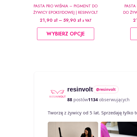
PASTA PRO WIŚNIA – PIGMENT DO
PASTA
ŻYWICY EPOKSYDOWEJ | RESINVOLT
DO ŻYW
Zakres
21,90
zł
–
59,90
zł
2
z VAT
cen:
Ten
od
WYBIERZ OPCJE
produkt
21,90 zł
do
ma
59,90 zł
wiele
wariantów.
Opcje
można
wybrać
resinvolt
@resinvolt
na
88
postów
1134
obserwujących
stronie
produktu
Tworzę z żywicy od 5 lat. Sprzedaję tylko 