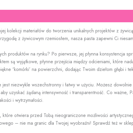
 kolekcji materiałów do tworzenia unikalnych projektów z żywicą
rzygodę z żywicowym rzemiosłem, nasza pasta zapewni Ci niesamow
h produktów na rynku? Po pierwsze, jej płynna konsystencja spra
ktem są wyjątkowe, płynne przejścia między odcieniami, które na
piękne 'komórki’ na powierzchni, dodając Twoim dziełom głębi i t
e jest niezwykle wszechstronny i łatwy w użyciu. Możesz dowolni
aby uzyskać żądaną intensywność i transparentność. Co ważne, Pa
ości i wytrzymałości.
e, które otwiera przed Tobą nieograniczone możliwości artystyczne
kowego – nie ma granic dla Twojej wyobraźni! Sprawdź też w skle