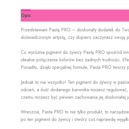
Opis
Informacje dodatkowe
Przedstawiam Pastę PRO – doskonały dodatek do Twojej
doświadczonym artystą, czy dopiero zaczynasz swoją p
Co wyróżnia pigment do żywicy Pastę PRO spośród innyc
idealne połączenie kolorów bez żadnych trudności. Efe
Ponadto, dzięki specjalnej formule, Pasta PRO tworzy 
Jednak to nie wszystko! Ten pigment do żywicy w paści
odcień, a ilość dodanego barwnika możesz regulować, 
czemu możesz być pewien zachowania jej doskonałej jak
Wreszcie, Pasta PRO to nie tylko produkt, to narzędzi
po ten pigment do żywicy i stwórz coś naprawdę wyjąt