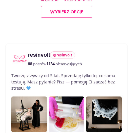
cen:
Ten
od
WYBIERZ OPCJE
produkt
21,90 zł
do
ma
59,90 zł
wiele
wariantów.
Opcje
można
resinvolt
@resinvolt
wybrać
na
88
postów
1134
obserwujących
stronie
Tworzę z żywicy od 5 lat. Sprzedaję tylko to, co sama
produktu
testuję. Masz pytanie? Pisz — pomogę Ci zacząć bez
stresu.