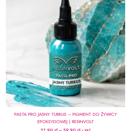
można
wybrać
na
stronie
produktu
PASTA PRO JASNY TURKUS – PIGMENT DO ŻYWICY
EPOKSYDOWEJ | RESINVOLT
Zakres
21,90
zł
–
59,90
zł
z VAT