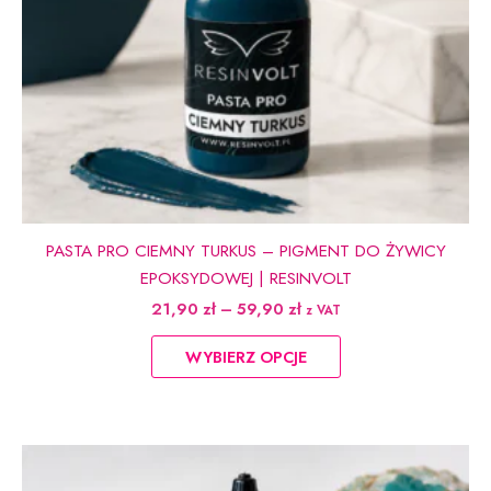
PASTA PRO CIEMNY TURKUS – PIGMENT DO ŻYWICY
EPOKSYDOWEJ | RESINVOLT
Zakres
21,90
zł
–
59,90
zł
z VAT
cen:
Ten
od
WYBIERZ OPCJE
produkt
21,90 zł
do
ma
59,90 zł
wiele
wariantów.
Opcje