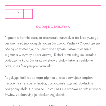
do
ilość
59,90 zł
-
+
Pasta
PRO
pastelowy
DODAJ DO KOSZYKA
turkus
-
Pigment w formie pasty to doskonałe narzędzie do kreatywnego
pigment
barwienia różnorodnych rodzajów żywic. Pasta PRO cechuje się
do
płynną konsystencją, co umożliwia szybkie i łatwe mieszanie
żywicy
epoksydowej
pigmentu w żywicy epoksydowej. Dzięki temu osiągasz idealne
|
połączenia kolorów oraz wyjątkowe efekty, takie jak subtelne
ResinVolt
przejścia i fascynujące 'komórki’.
Regulując ilość dodanego pigmentu, dostosowujesz stopień
nasycenia i transparentności, co pozwala uzyskać dokładnie
pożądany efekt. Co ważne, Pasta PRO nie wpływa na właściwości
żywicy, zachowując jej doskonałą jakość.