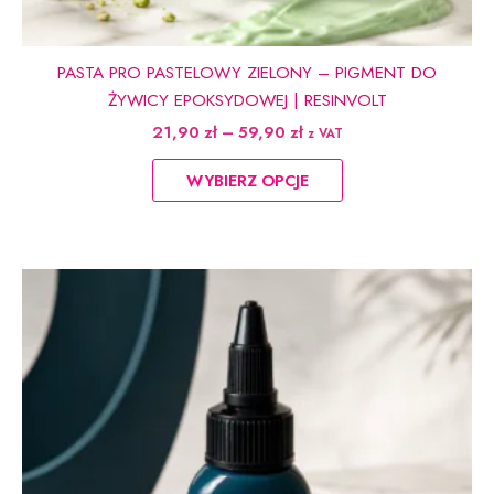
PASTA PRO PASTELOWY ZIELONY – PIGMENT DO
ŻYWICY EPOKSYDOWEJ | RESINVOLT
Zakres
21,90
zł
–
59,90
zł
z VAT
cen:
Ten
od
WYBIERZ OPCJE
produkt
21,90 zł
do
ma
59,90 zł
wiele
wariantów.
Opcje
można
wybrać
na
stronie
produktu