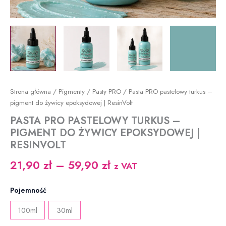
Strona główna
/
Pigmenty
/
Pasty PRO
/ Pasta PRO pastelowy turkus –
pigment do żywicy epoksydowej | ResinVolt
PASTA PRO PASTELOWY TURKUS –
PIGMENT DO ŻYWICY EPOKSYDOWEJ |
RESINVOLT
Zakres
21,90
zł
–
59,90
zł
z VAT
cen:
Pojemność
od
100ml
30ml
21,90 zł