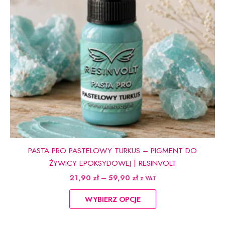
produktu
PASTA PRO PASTELOWY TURKUS – PIGMENT DO
ŻYWICY EPOKSYDOWEJ | RESINVOLT
Zakres
21,90
zł
–
59,90
zł
z VAT
cen:
Ten
od
WYBIERZ OPCJE
produkt
21,90 zł
do
ma
59,90 zł