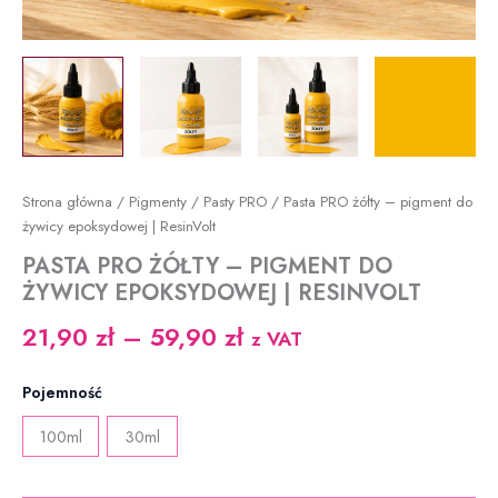
Strona główna
/
Pigmenty
/
Pasty PRO
/ Pasta PRO żółty – pigment do
żywicy epoksydowej | ResinVolt
PASTA PRO ŻÓŁTY – PIGMENT DO
ŻYWICY EPOKSYDOWEJ | RESINVOLT
Zakres
21,90
zł
–
59,90
zł
z VAT
cen:
Pojemność
od
100ml
30ml
21,90 zł
do