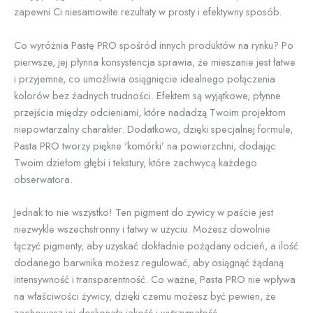
zapewni Ci niesamowite rezultaty w prosty i efektywny sposób.
Co wyróżnia Pastę PRO spośród innych produktów na rynku? Po
pierwsze, jej płynna konsystencja sprawia, że mieszanie jest łatwe
i przyjemne, co umożliwia osiągnięcie idealnego połączenia
kolorów bez żadnych trudności. Efektem są wyjątkowe, płynne
przejścia między odcieniami, które nadadzą Twoim projektom
niepowtarzalny charakter. Dodatkowo, dzięki specjalnej formule,
Pasta PRO tworzy piękne 'komórki’ na powierzchni, dodając
Twoim dziełom głębi i tekstury, które zachwycą każdego
obserwatora.
Jednak to nie wszystko! Ten pigment do żywicy w paście jest
niezwykle wszechstronny i łatwy w użyciu. Możesz dowolnie
łączyć pigmenty, aby uzyskać dokładnie pożądany odcień, a ilość
dodanego barwnika możesz regulować, aby osiągnąć żądaną
intensywność i transparentność. Co ważne, Pasta PRO nie wpływa
na właściwości żywicy, dzięki czemu możesz być pewien, że
zachowasz jej doskonałą jakość i wytrzymałość.