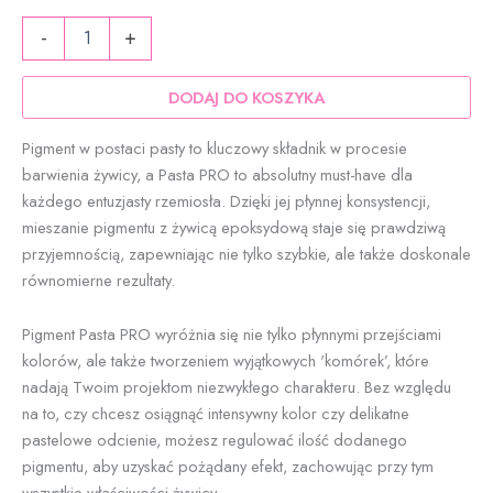
ilość
59,90 zł
-
+
Pasta
PRO
żółty
DODAJ DO KOSZYKA
-
pigment
Pigment w postaci pasty to kluczowy składnik w procesie
do
barwienia żywicy, a Pasta PRO to absolutny must-have dla
żywicy
każdego entuzjasty rzemiosła. Dzięki jej płynnej konsystencji,
epoksydowej
|
mieszanie pigmentu z żywicą epoksydową staje się prawdziwą
ResinVolt
przyjemnością, zapewniając nie tylko szybkie, ale także doskonale
równomierne rezultaty.
Pigment Pasta PRO wyróżnia się nie tylko płynnymi przejściami
kolorów, ale także tworzeniem wyjątkowych 'komórek’, które
nadają Twoim projektom niezwykłego charakteru. Bez względu
na to, czy chcesz osiągnąć intensywny kolor czy delikatne
pastelowe odcienie, możesz regulować ilość dodanego
pigmentu, aby uzyskać pożądany efekt, zachowując przy tym
wszystkie właściwości żywicy.