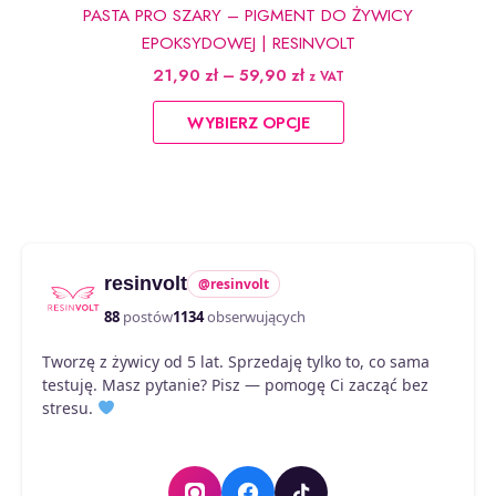
PASTA PRO SZARY – PIGMENT DO ŻYWICY
EPOKSYDOWEJ | RESINVOLT
Zakres
21,90
zł
–
59,90
zł
z VAT
cen:
Ten
od
WYBIERZ OPCJE
produkt
21,90 zł
do
ma
59,90 zł
wiele
wariantów.
Opcje
można
resinvolt
@resinvolt
wybrać
na
88
postów
1134
obserwujących
stronie
Tworzę z żywicy od 5 lat. Sprzedaję tylko to, co sama
produktu
testuję. Masz pytanie? Pisz — pomogę Ci zacząć bez
stresu.