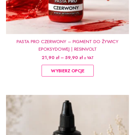
PASTA PRO CZERWONY – PIGMENT DO ŻYWICY
EPOKSYDOWEJ | RESINVOLT
Zakres
21,90
zł
–
59,90
zł
z VAT
cen:
Ten
od
WYBIERZ OPCJE
produkt
21,90 zł
do
ma
59,90 zł
wiele
wariantów.
Opcje
można
wybrać
na
stronie