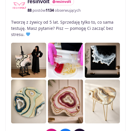
resinvolt
@resinvolt
88
postów
1134
obserwujących
Tworzę z żywicy od 5 lat. Sprzedaję tylko to, co sama
testuję. Masz pytanie? Pisz — pomogę Ci zacząć bez
stresu.