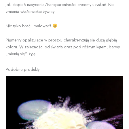
jaki stopień nasycenia/transparentności chcemy uzyskać. Nie
zmienia właściwości żywicy.
Nic tylko brać i malować!
Pigmenty opalizujące w proszku charakteryzują się dużą głębią
koloru. W zależności od światła oraz pod różnym kątem, barwy
„mienią się”, żyją.
Podobne produkty