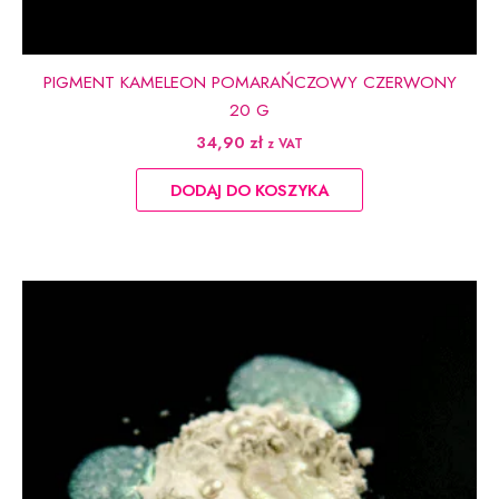
PIGMENT KAMELEON POMARAŃCZOWY CZERWONY
20 G
34,90
zł
z VAT
DODAJ DO KOSZYKA