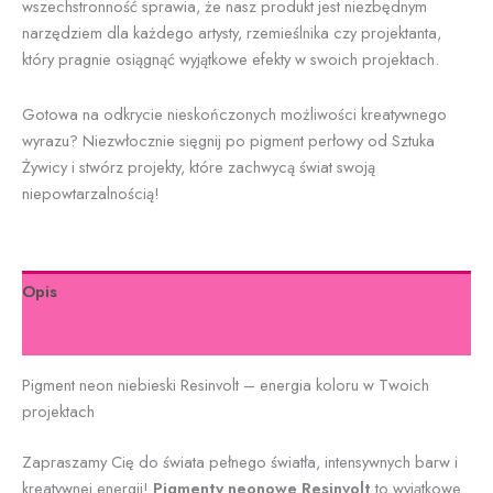
wszechstronność sprawia, że nasz produkt jest niezbędnym
narzędziem dla każdego artysty, rzemieślnika czy projektanta,
który pragnie osiągnąć wyjątkowe efekty w swoich projektach.
Gotowa na odkrycie nieskończonych możliwości kreatywnego
wyrazu? Niezwłocznie sięgnij po pigment perłowy od Sztuka
Żywicy i stwórz projekty, które zachwycą świat swoją
niepowtarzalnością!
Opis
Informacje dodatkowe
Pigment neon niebieski Resinvolt – energia koloru w Twoich
projektach
Zapraszamy Cię do świata pełnego światła, intensywnych barw i
kreatywnej energii!
Pigmenty neonowe Resinvolt
to wyjątkowe