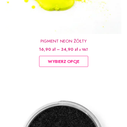
PIGMENT NEON ŻÓŁTY
Zakres
16,90
zł
–
34,90
zł
z VAT
cen:
Ten
od
WYBIERZ OPCJE
produkt
16,90 zł
do
ma
34,90 zł
wiele
wariantów.
Opcje
można
wybrać
na
stronie
produktu