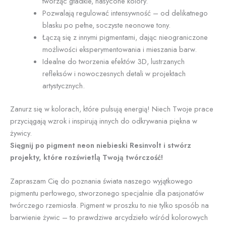
tworząc gładkie, nasycone kolory.
Pozwalają regulować intensywność – od delikatnego
blasku po pełne, soczyste neonowe tony.
Łączą się z innymi pigmentami, dając nieograniczone
możliwości eksperymentowania i mieszania barw.
Idealne do tworzenia efektów 3D, lustrzanych
refleksów i nowoczesnych detali w projektach
artystycznych.
Zanurz się w kolorach, które pulsują energią! Niech Twoje prace
przyciągają wzrok i inspirują innych do odkrywania piękna w
żywicy.
Sięgnij po pigment neon niebieski Resinvolt i stwórz
projekty, które rozświetlą Twoją twórczość!
Zapraszam Cię do poznania świata naszego wyjątkowego
pigmentu perłowego, stworzonego specjalnie dla pasjonatów
twórczego rzemiosła. Pigment w proszku to nie tylko sposób na
barwienie żywic – to prawdziwe arcydzieło wśród kolorowych