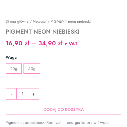
Strona główna
/
Nowości
/ PIGMENT neon niebieski
PIGMENT NEON NIEBIESKI
Zakres
16,90
zł
–
34,90
zł
z VAT
cen:
Waga
od
20g
50g
16,90 zł
do
ilość
34,90 zł
-
+
PIGMENT
neon
niebieski
DODAJ DO KOSZYKA
Pigment neon niebieski Resinvolt – energia koloru w Twoich