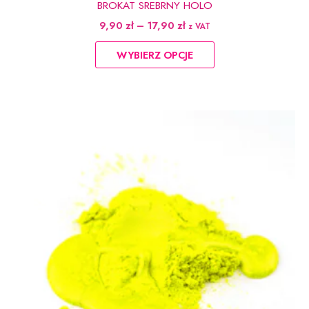
BROKAT SREBRNY HOLO
Zakres
9,90
zł
–
17,90
zł
z VAT
cen:
Ten
od
WYBIERZ OPCJE
produkt
9,90 zł
do
ma
17,90 zł
wiele
wariantów.
Opcje
można
wybrać
na
stronie
produktu