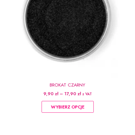
BROKAT CZARNY
Zakres
9,90
zł
–
17,90
zł
z VAT
cen:
Ten
od
WYBIERZ OPCJE
produkt
9,90 zł
do
ma
17,90 zł
wiele
wariantów.