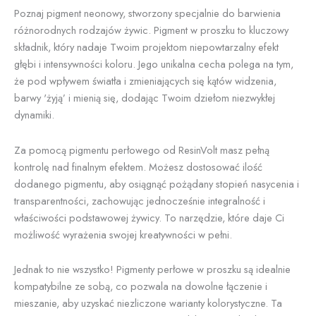
Poznaj pigment neonowy, stworzony specjalnie do barwienia
różnorodnych rodzajów żywic. Pigment w proszku to kluczowy
składnik, który nadaje Twoim projektom niepowtarzalny efekt
głębi i intensywności koloru. Jego unikalna cecha polega na tym,
że pod wpływem światła i zmieniających się kątów widzenia,
barwy 'żyją’ i mienią się, dodając Twoim dziełom niezwykłej
dynamiki.
Za pomocą pigmentu perłowego od ResinVolt masz pełną
kontrolę nad finalnym efektem. Możesz dostosować ilość
dodanego pigmentu, aby osiągnąć pożądany stopień nasycenia i
transparentności, zachowując jednocześnie integralność i
właściwości podstawowej żywicy. To narzędzie, które daje Ci
możliwość wyrażenia swojej kreatywności w pełni.
Jednak to nie wszystko! Pigmenty perłowe w proszku są idealnie
kompatybilne ze sobą, co pozwala na dowolne łączenie i
mieszanie, aby uzyskać niezliczone warianty kolorystyczne. Ta