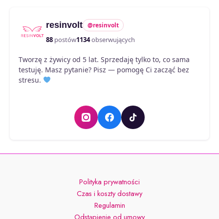
Opcje
można
resinvolt
@resinvolt
wybrać
na
88
postów
1134
obserwujących
stronie
Tworzę z żywicy od 5 lat. Sprzedaję tylko to, co sama
produktu
testuję. Masz pytanie? Pisz — pomogę Ci zacząć bez
stresu.
Polityka prywatności
Czas i koszty dostawy
Regulamin
Odstąpienie od umowy