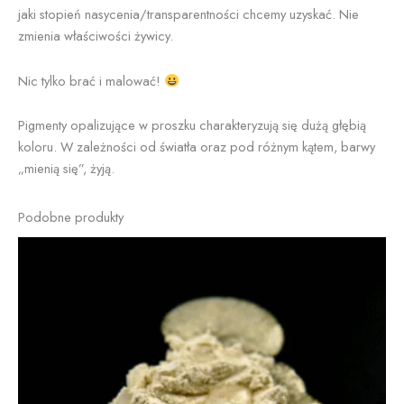
jaki stopień nasycenia/transparentności chcemy uzyskać. Nie
zmienia właściwości żywicy.
Nic tylko brać i malować!
Pigmenty opalizujące w proszku charakteryzują się dużą głębią
koloru. W zależności od światła oraz pod różnym kątem, barwy
„mienią się”, żyją.
Podobne produkty