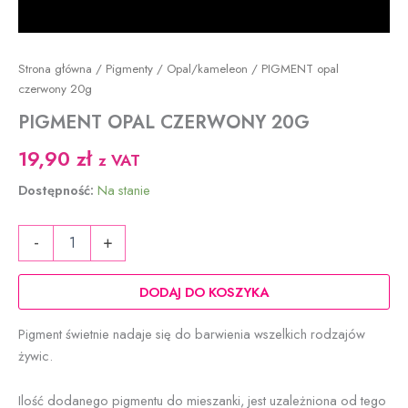
Strona główna
/
Pigmenty
/
Opal/kameleon
/ PIGMENT opal
czerwony 20g
PIGMENT OPAL CZERWONY 20G
19,90
zł
z VAT
Dostępność:
Na stanie
ilość
-
+
PIGMENT
opal
czerwony
DODAJ DO KOSZYKA
20g
Pigment świetnie nadaje się do barwienia wszelkich rodzajów
żywic.
Ilość dodanego pigmentu do mieszanki, jest uzależniona od tego