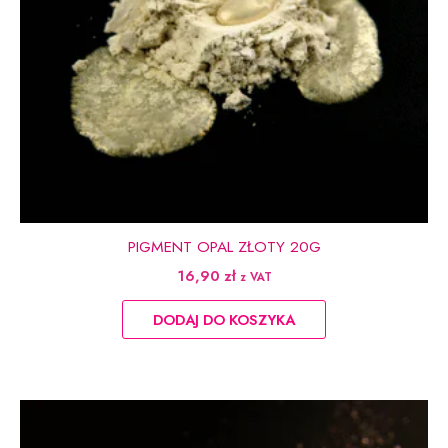
PIGMENT OPAL ZŁOTY 20G
16,90
zł
z VAT
DODAJ DO KOSZYKA