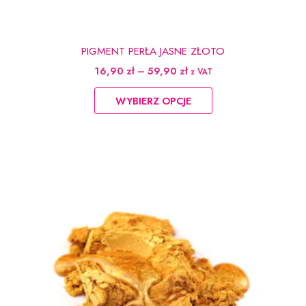
PIGMENT PERŁA JASNE ZŁOTO
Zakres
16,90
zł
–
59,90
zł
z VAT
cen:
Ten
od
WYBIERZ OPCJE
produkt
16,90 zł
do
ma
59,90 zł
wiele
wariantów.
Opcje
można
wybrać
na
stronie
produktu