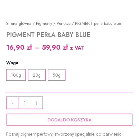
Strona główna
/
Pigmenty
/
Perłowe
/ PIGMENT perła baby blue
PIGMENT PERŁA BABY BLUE
Zakres
16,90
zł
–
59,90
zł
z VAT
cen:
Waga
od
100g
20g
50g
16,90 zł
do
ilość
59,90 zł
-
+
PIGMENT
perła
baby
DODAJ DO KOSZYKA
blue
Poznaj pigment perłowy, stworzony specjalnie do barwienia