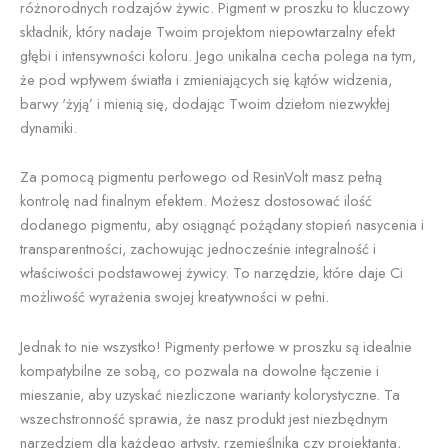
różnorodnych rodzajów żywic. Pigment w proszku to kluczowy
składnik, który nadaje Twoim projektom niepowtarzalny efekt
głębi i intensywności koloru. Jego unikalna cecha polega na tym,
że pod wpływem światła i zmieniających się kątów widzenia,
barwy 'żyją’ i mienią się, dodając Twoim dziełom niezwykłej
dynamiki.
Za pomocą pigmentu perłowego od ResinVolt masz pełną
kontrolę nad finalnym efektem. Możesz dostosować ilość
dodanego pigmentu, aby osiągnąć pożądany stopień nasycenia i
transparentności, zachowując jednocześnie integralność i
właściwości podstawowej żywicy. To narzędzie, które daje Ci
możliwość wyrażenia swojej kreatywności w pełni.
Jednak to nie wszystko! Pigmenty perłowe w proszku są idealnie
kompatybilne ze sobą, co pozwala na dowolne łączenie i
mieszanie, aby uzyskać niezliczone warianty kolorystyczne. Ta
wszechstronność sprawia, że nasz produkt jest niezbędnym
narzędziem dla każdego artysty, rzemieślnika czy projektanta,