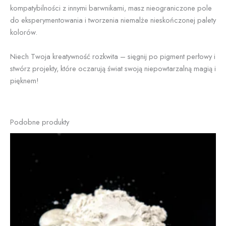
kompatybilności z innymi barwnikami, masz nieograniczone pole
do eksperymentowania i tworzenia niemalże nieskończonej palety
kolorów.
Niech Twoja kreatywność rozkwita – sięgnij po pigment perłowy i
stwórz projekty, które oczarują świat swoją niepowtarzalną magią i
pięknem!
Podobne produkty