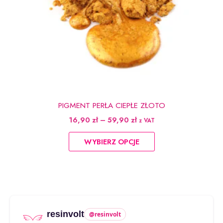
PIGMENT PERŁA CIEPŁE ZŁOTO
Zakres
16,90
zł
–
59,90
zł
z VAT
cen:
Ten
od
WYBIERZ OPCJE
produkt
16,90 zł
do
ma
59,90 zł
wiele
wariantów.
Opcje
można
resinvolt
@resinvolt
wybrać