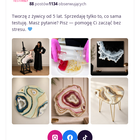
na
88
postów
1134
obserwujących
stronie
Tworzę z żywicy od 5 lat. Sprzedaję tylko to, co sama
produktu
testuję. Masz pytanie? Pisz — pomogę Ci zacząć bez
stresu.