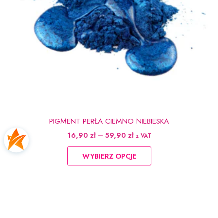
PIGMENT PERŁA CIEMNO NIEBIESKA
Zakres
16,90
zł
–
59,90
zł
z VAT
cen:
Ten
od
WYBIERZ OPCJE
produkt
16,90 zł
do
ma
59,90 zł
wiele
wariantów.
Opcje