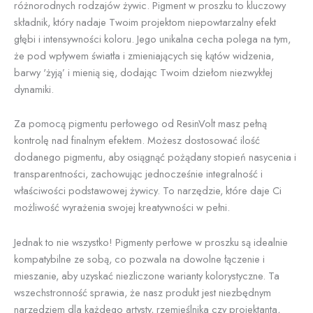
różnorodnych rodzajów żywic. Pigment w proszku to kluczowy
składnik, który nadaje Twoim projektom niepowtarzalny efekt
głębi i intensywności koloru. Jego unikalna cecha polega na tym,
że pod wpływem światła i zmieniających się kątów widzenia,
barwy 'żyją’ i mienią się, dodając Twoim dziełom niezwykłej
dynamiki.
Za pomocą pigmentu perłowego od ResinVolt masz pełną
kontrolę nad finalnym efektem. Możesz dostosować ilość
dodanego pigmentu, aby osiągnąć pożądany stopień nasycenia i
transparentności, zachowując jednocześnie integralność i
właściwości podstawowej żywicy. To narzędzie, które daje Ci
możliwość wyrażenia swojej kreatywności w pełni.
Jednak to nie wszystko! Pigmenty perłowe w proszku są idealnie
kompatybilne ze sobą, co pozwala na dowolne łączenie i
mieszanie, aby uzyskać niezliczone warianty kolorystyczne. Ta
wszechstronność sprawia, że nasz produkt jest niezbędnym
narzędziem dla każdego artysty, rzemieślnika czy projektanta,