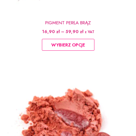
PIGMENT PERŁA BRĄZ
Zakres
16,90
zł
–
59,90
zł
z VAT
cen:
Ten
od
WYBIERZ OPCJE
produkt
16,90 zł
do
ma
59,90 zł
wiele
wariantów.
Opcje
można
wybrać
na
stronie
produktu