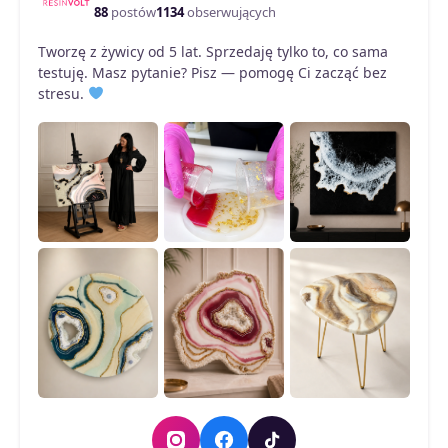
na
88
postów
1134
obserwujących
stronie
Tworzę z żywicy od 5 lat. Sprzedaję tylko to, co sama
produktu
testuję. Masz pytanie? Pisz — pomogę Ci zacząć bez
stresu.