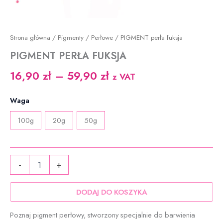
Strona główna
/
Pigmenty
/
Perłowe
/ PIGMENT perła fuksja
PIGMENT PERŁA FUKSJA
Zakres
16,90
zł
–
59,90
zł
z VAT
cen:
Waga
od
100g
20g
50g
16,90 zł
do
ilość
59,90 zł
-
+
PIGMENT
perła
fuksja
DODAJ DO KOSZYKA
Poznaj pigment perłowy, stworzony specjalnie do barwienia