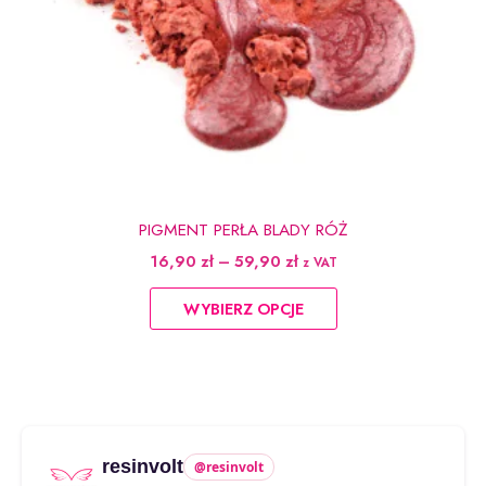
PIGMENT PERŁA BLADY RÓŻ
Zakres
16,90
zł
–
59,90
zł
z VAT
cen:
Ten
od
WYBIERZ OPCJE
produkt
16,90 zł
do
ma
59,90 zł
wiele
wariantów.
Opcje
można
resinvolt
@resinvolt
wybrać