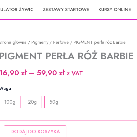
KULATOR ŻYWIC
ZESTAWY STARTOWE
KURSY ONLINE
Strona główna
/
Pigmenty
/
Perłowe
/ PIGMENT perła róż Barbie
PIGMENT PERŁA RÓŻ BARBIE
Zakres
16,90
zł
–
59,90
zł
z VAT
cen:
Waga
od
100g
20g
50g
16,90 zł
do
ilość
59,90 zł
DODAJ DO KOSZYKA
PIGMENT