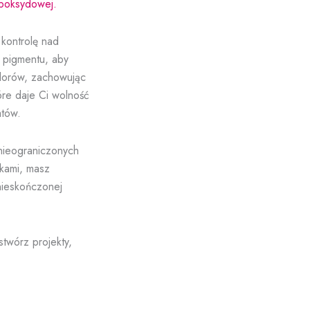
epoksydowej.
kontrolę nad
 pigmentu, aby
olorów, zachowując
óre daje Ci wolność
atów.
 nieograniczonych
ikami, masz
nieskończonej
twórz projekty,