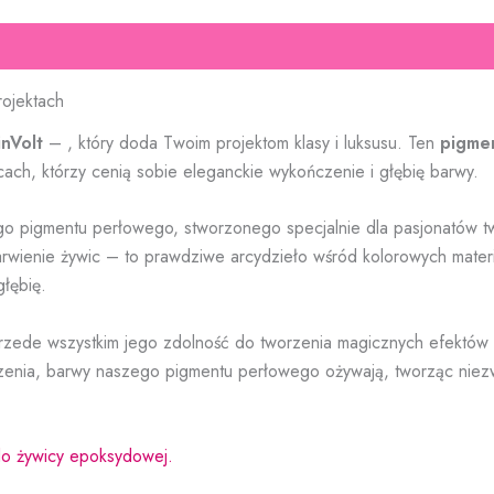
rojektach
nVolt
– , który doda Twoim projektom klasy i luksusu. Ten
pigme
cach, którzy cenią sobie eleganckie wykończenie i głębię barwy.
go pigmentu perłowego, stworzonego specjalnie dla pasjonatów 
arwienie żywic – to prawdziwe arcydzieło wśród kolorowych materi
głębię.
przede wszystkim jego zdolność do tworzenia magicznych efektów
zenia, barwy naszego pigmentu perłowego ożywają, tworząc niezwy
do żywicy epoksydowej.