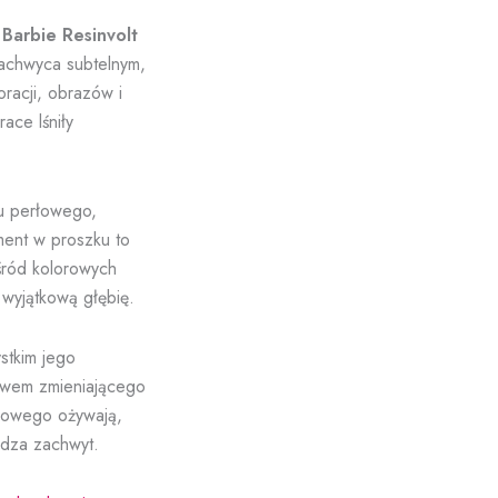
 Barbie
Resinvolt
zachwyca subtelnym,
oracji, obrazów i
ace lśniły
u perłowego,
ment w proszku to
śród kolorowych
 wyjątkową głębię.
stkim jego
ywem zmieniającego
rłowego ożywają,
udza zachwyt.