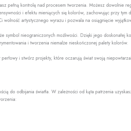
asz pełną kontrolę nad procesem tworzenia. Możesz dowolnie reg
nsywności i efektu mieniących się kolorów, zachowując przy tym 
e Ci wolność artystycznego wyrazu i pozwala na osiągnięcie wyjątko
że symbol nieograniczonych możliwości. Dzięki jego doskonałej ko
ymentowania i tworzenia niemalże nieskończonej palety kolorów.
perłowy i stwórz projekty, które oczarują świat swoją niepowtarza
?
ścią do odbijania światła. W zależności od kąta patrzenia uzyskas
worzenia: