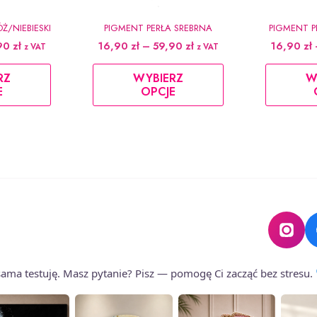
Ż/NIEBIESKI
PIGMENT PERŁA SREBRNA
PIGMENT 
Zakres
Zakres
90
zł
16,90
zł
–
59,90
zł
16,90
zł
z VAT
z VAT
cen:
cen:
Ten
Ten
od
od
RZ
WYBIERZ
W
produkt
produkt
16,90 zł
16,90 zł
E
OPCJE
do
do
ma
ma
59,90 zł
59,90 zł
wiele
wiele
wariantów.
wariantów.
Opcje
Opcje
można
można
wybrać
wybrać
na
na
stronie
stronie
produktu
produktu
o sama testuję. Masz pytanie? Pisz — pomogę Ci zacząć bez stresu.