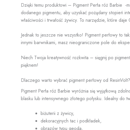
Dzięki temu produktowi – Pigment Perła róż Barbie -m
dodanego pigmentu, aby uzyskać pożądany stopień inte
właściwości i trwałość żywicy. To narzędzie, które daj
Jednak to jeszcze nie wszystko! Pigment perłowy to tak
innymi barwnikami, masz nieograniczone pole do eksper
Niech Twoja kreatywność rozkwita – sięgnij po pigment 
pięknem!
Dlaczego warto wybrać pigment perłowy od ResinVolt
Pigment Perła róż Barbie wyróżnia się wyjątkową zdolno
blasku lub intensywnego złotego połysku. Idealny do t
biżuterii z żywicy,
dekoracyjnych tac i podkładek,
obrazów typu geoda,