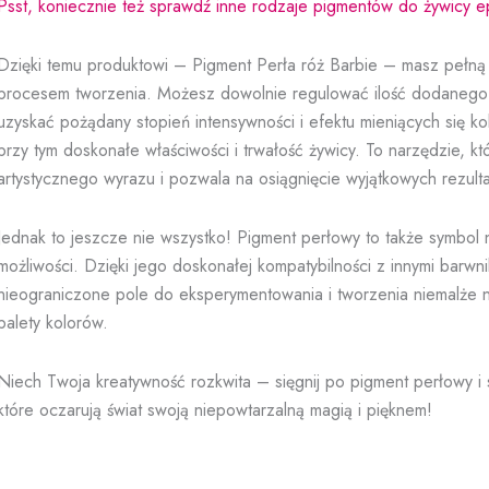
Psst, koniecznie też sprawdź inne rodzaje pigmentów do żywicy 
Dzięki temu produktowi – Pigment Perła róż Barbie – masz pełną 
procesem tworzenia. Możesz dowolnie regulować ilość dodanego
uzyskać pożądany stopień intensywności i efektu mieniących się k
przy tym doskonałe właściwości i trwałość żywicy. To narzędzie, kt
artystycznego wyrazu i pozwala na osiągnięcie wyjątkowych rezult
Jednak to jeszcze nie wszystko! Pigment perłowy to także symbol
możliwości. Dzięki jego doskonałej kompatybilności z innymi barwn
nieograniczone pole do eksperymentowania i tworzenia niemalże 
palety kolorów.
Niech Twoja kreatywność rozkwita – sięgnij po pigment perłowy i s
które oczarują świat swoją niepowtarzalną magią i pięknem!