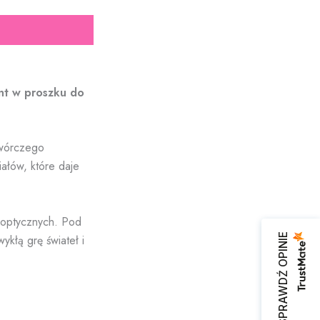
nt w proszku do
twórczego
ałów, które daje
 optycznych. Pod
SPRAWDŹ OPINIE
kłą grę świateł i