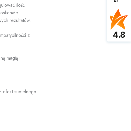
ulować ilość
doskonałe
wych rezultatów.
4.8
mpatybilności z
lną magią i
z efekt subtelnego