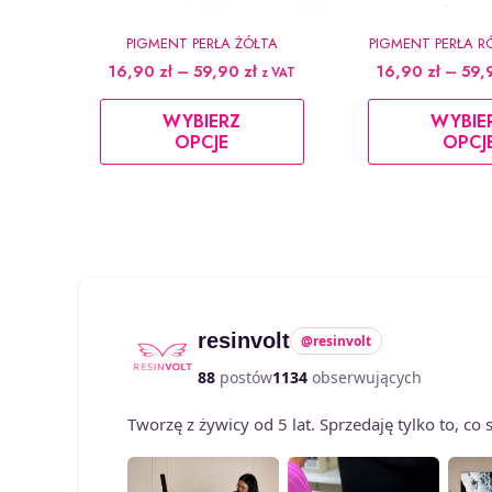
PIGMENT PERŁA ŻÓŁTA
PIGMENT PERŁA RÓ
Zakres
16,90
zł
–
59,90
zł
16,90
zł
–
59,
z VAT
cen:
Ten
od
WYBIERZ
WYBIE
produkt
16,90 zł
OPCJE
OPCJ
do
ma
59,90 zł
wiele
wariantów.
Opcje
można
wybrać
na
resinvolt
@resinvolt
stronie
88
postów
1134
obserwujących
produktu
Tworzę z żywicy od 5 lat. Sprzedaję tylko to, c