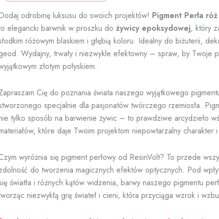
perła
Dodaj odrobinę luksusu do swoich projektów!
Pigment Perła róż
róż
Barbie
to elegancki barwnik w proszku do
żywicy epoksydowej
, który 
słodkim różowym blaskiem i głębią koloru. Idealny do biżuterii, dek
geod. Wydajny, trwały i niezwykle efektowny – spraw, by Twoje pr
wyjątkowym złotym połyskiem.
Zapraszam Cię do poznania świata naszego wyjątkowego pigment
stworzonego specjalnie dla pasjonatów twórczego rzemiosła. Pig
nie tylko sposób na barwienie żywic – to prawdziwe arcydzieło w
materiałów, które daje Twoim projektom niepowtarzalny charakter i
Czym wyróżnia się pigment perłowy od ResinVolt? To przede wszy
zdolność do tworzenia magicznych efektów optycznych. Pod wpł
się światła i różnych kątów widzenia, barwy naszego pigmentu pe
tworząc niezwykłą grę świateł i cieni, która przyciąga wzrok i wzb