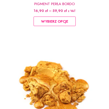
PIGMENT PERŁA BORDO
Zakres
16,90
zł
–
59,90
zł
z VAT
cen:
Ten
od
WYBIERZ OPCJE
produkt
16,90 zł
do
ma
59,90 zł
wiele
wariantów.
Opcje
można
wybrać
na
stronie
produktu