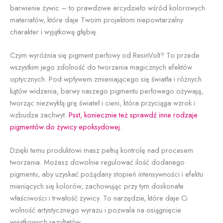
barwienie żywic – to prawdziwe arcydzieło wśród kolorowych
materiałów, które daje Twoim projektom niepowtarzalny
charakter i wyjątkową głębię.
Czym wyróżnia się pigment perłowy od ResinVolt? To przede
wszystkim jego zdolność do tworzenia magicznych efektów
optycznych. Pod wpływem zmieniającego się światła i różnych
kątów widzenia, barwy naszego pigmentu perłowego ożywają,
tworząc niezwykłą grę świateł i cieni, która przyciąga wzrok i
wzbudza zachwyt.
Psst, koniecznie też sprawdź inne rodzaje
pigmentów do żywicy epoksydowej.
Dzięki temu produktowi masz pełną kontrolę nad procesem
tworzenia. Możesz dowolnie regulować ilość dodanego
pigmentu, aby uzyskać pożądany stopień intensywności i efektu
mieniących się kolorów, zachowując przy tym doskonałe
właściwości i trwałość żywicy. To narzędzie, które daje Ci
wolność artystycznego wyrazu i pozwala na osiągnięcie
wyjątkowych rezultatów.