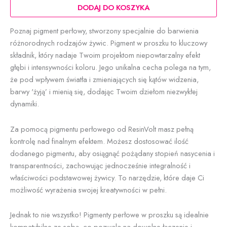
zielona
DODAJ DO KOSZYKA
Poznaj pigment perłowy, stworzony specjalnie do barwienia
różnorodnych rodzajów żywic. Pigment w proszku to kluczowy
składnik, który nadaje Twoim projektom niepowtarzalny efekt
głębi i intensywności koloru. Jego unikalna cecha polega na tym,
że pod wpływem światła i zmieniających się kątów widzenia,
barwy 'żyją’ i mienią się, dodając Twoim dziełom niezwykłej
dynamiki.
Za pomocą pigmentu perłowego od ResinVolt masz pełną
kontrolę nad finalnym efektem. Możesz dostosować ilość
dodanego pigmentu, aby osiągnąć pożądany stopień nasycenia i
transparentności, zachowując jednocześnie integralność i
właściwości podstawowej żywicy. To narzędzie, które daje Ci
możliwość wyrażenia swojej kreatywności w pełni.
Jednak to nie wszystko! Pigmenty perłowe w proszku są idealnie
kompatybilne ze sobą, co pozwala na dowolne łączenie i