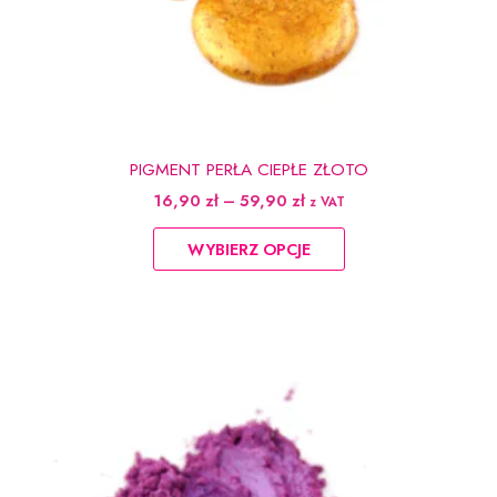
PIGMENT PERŁA CIEPŁE ZŁOTO
Zakres
16,90
zł
–
59,90
zł
z VAT
cen:
Ten
od
WYBIERZ OPCJE
produkt
16,90 zł
do
ma
59,90 zł
wiele
wariantów.
Opcje
można
wybrać
na
stronie