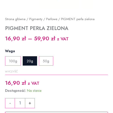
Strona główna
/
Pigmenty
/
Perłowe
/ PIGMENT perła zielona
PIGMENT PERŁA ZIELONA
Zakres
16,90
zł
–
59,90
zł
z VAT
cen:
Waga
od
100g
20g
50g
16,90 zł
WYCZYŚĆ
do
16,90
zł
59,90 zł
z VAT
Dostępność:
Na stanie
ilość
-
+
PIGMENT
perła