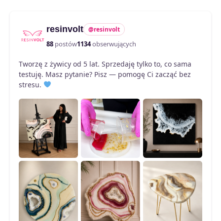
Opcje
można
resinvolt
@resinvolt
wybrać
na
88
postów
1134
obserwujących
stronie
Tworzę z żywicy od 5 lat. Sprzedaję tylko to, co sama
produktu
testuję. Masz pytanie? Pisz — pomogę Ci zacząć bez
stresu.