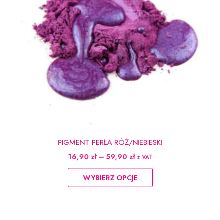
produktu
PIGMENT PERŁA RÓŻ/NIEBIESKI
Zakres
16,90
zł
–
59,90
zł
z VAT
cen:
Ten
od
WYBIERZ OPCJE
produkt
16,90 zł
do
ma
59,90 zł
wiele
wariantów.