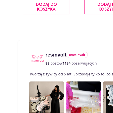
DODAJ DO
DODAJ
KOSZYKA
KOSZY
resinvolt
@resinvolt
88
postów
1134
obserwujących
Tworzę z żywicy od 5 lat. Sprzedaję tylko to, c