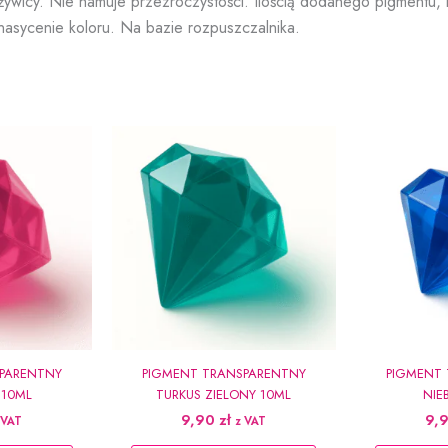
żywicy. Nie hamuje przezroczystości. Ilością dodanego pigmentu,
nasycenie koloru. Na bazie rozpuszczalnika.
PARENTNY
PIGMENT TRANSPARENTNY
PIGMENT 
10ML
TURKUS ZIELONY 10ML
NIE
9,90
zł
9,
 VAT
z VAT