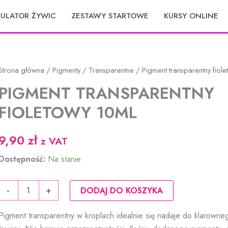
KULATOR ŻYWIC
ZESTAWY STARTOWE
KURSY ONLINE
Strona główna
/
Pigmenty
/
Transparentne
/ Pigment transparentny fiol
PIGMENT TRANSPARENTNY
FIOLETOWY 10ML
9,90
zł
z VAT
Dostępność:
Na stanie
ilość
-
+
DODAJ DO KOSZYKA
Pigment
transparentny
Pigment transparentny w kroplach idealnie się nadaje do klarowne
fioletowy
10ml