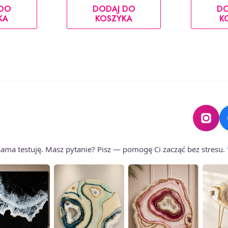
 DO
DODAJ DO
DO
KA
KOSZYKA
K
o sama testuję. Masz pytanie? Pisz — pomogę Ci zacząć bez stresu.