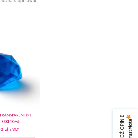
 można stopniować
TRANSPARENTNY
SPRAWDŹ OPINIE
BIESKI 10ML
90
zł
z VAT