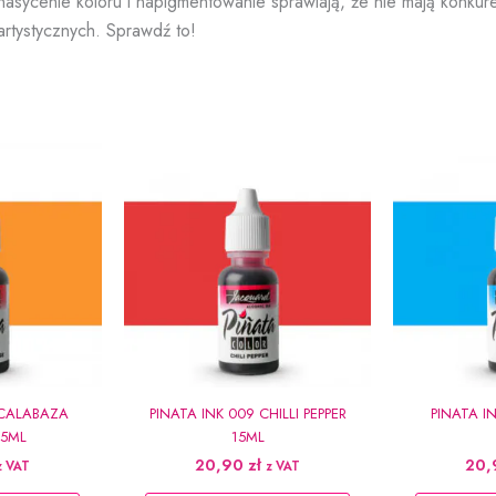
nasycenie koloru i napigmentowanie sprawiają, że nie mają konkure
Yellow
artystycznych. Sprawdź to!
15ml
 CALABAZA
PINATA INK 009 CHILLI PEPPER
PINATA IN
5ML
15ML
20,90
zł
20
z VAT
z VAT