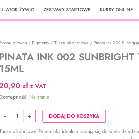
KULATOR ŻYWIC
ZESTAWY STARTOWE
KURSY ONLINE
Strona główna
/
Pigmenty
/
Tusze alkoholowe
/ Pinata Ink 002 Sunbrigh
PINATA INK 002 SUNBRIGHT
15ML
20,90
zł
z VAT
Dostępność:
Na stanie
ilość
-
+
DODAJ DO KOSZYKA
Pinata
Ink
Tusze alkoholowe Pinata Inks idealnie nadają się do wielu dziedzin
002
Sunbright