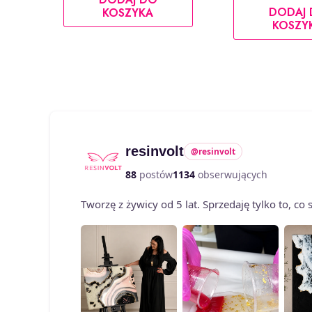
DODAJ
KOSZYKA
KOSZY
resinvolt
@resinvolt
88
postów
1134
obserwujących
Tworzę z żywicy od 5 lat. Sprzedaję tylko to, c