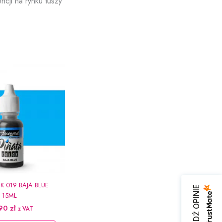
ncji na rynku tuszy
K 019 BAJA BLUE
SPRAWDŹ OPINIE
15ML
,90
zł
z VAT