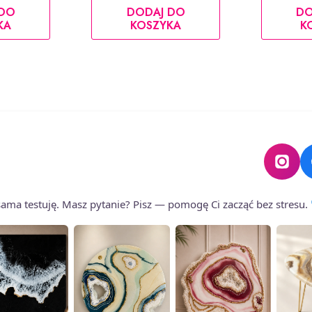
 DO
DODAJ DO
DO
KA
KOSZYKA
K
o sama testuję. Masz pytanie? Pisz — pomogę Ci zacząć bez stresu.