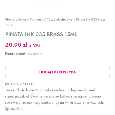
Strona główna
/
Pigmenty
/
Tusze alkoholowe
/ Pinata Ink 035 Brass
15ml
PINATA INK 035 BRASS 15ML
20,90
zł
z VAT
Dostępność:
Na stanie
ilość
Pinata
DODAJ DO KOSZYKA
Ink
035
METALICZY EFEKT!
Brass
Tusze alkoholowe Pinata Inks idealnie nadają się do wielu
15ml
dziedzin sztuki! Świetne nasycenie koloru i napigmentowanie
sprawiają, że nie mają konkurencji na rynku tuszy artystycznych.
Sprawdź to!