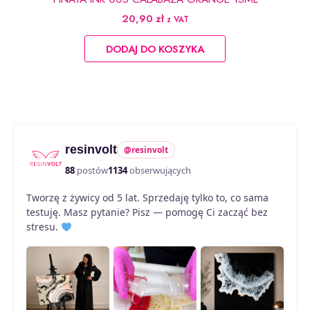
20,90
zł
z VAT
DODAJ DO KOSZYKA
resinvolt
@resinvolt
88
postów
1134
obserwujących
Tworzę z żywicy od 5 lat. Sprzedaję tylko to, co sama
testuję. Masz pytanie? Pisz — pomogę Ci zacząć bez
stresu.