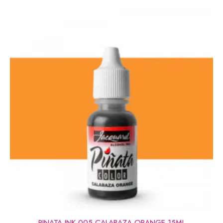
PINATA INK 005 CALABAZA ORANGE 15ML