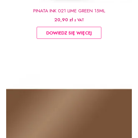
PINATA INK 021 LIME GREEN 15ML
20,90
zł
z VAT
DOWIEDZ SIĘ WIĘCEJ