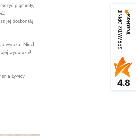
 łączyć pigmenty,
SPRAWDŹ OPINIE
ść i
sz jej doskonałą
ego wyrazu. Niech
ojej wyobraźni!
ienia żywicy
4.8