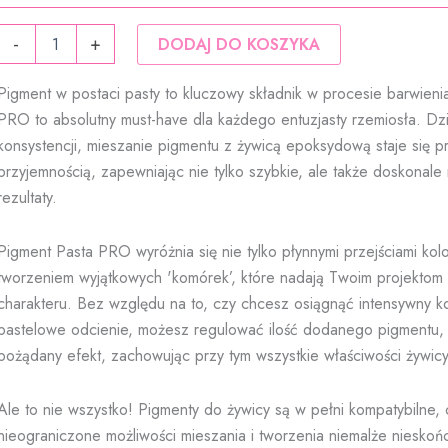
do
ilość
59,90 zł
-
+
DODAJ DO KOSZYKA
Pasta
PRO
Pigment w postaci pasty to kluczowy składnik w procesie barwienia
gołębi
PRO to absolutny must-have dla każdego entuzjasty rzemiosła. Dzię
pigment
konsystencji, mieszanie pigmentu z żywicą epoksydową staje się 
do
przyjemnością, zapewniając nie tylko szybkie, ale także doskonal
żywicy
epoksydowej
rezultaty.
ResinVolt
Pigment Pasta PRO wyróżnia się nie tylko płynnymi przejściami kolo
tworzeniem wyjątkowych 'komórek’, które nadają Twoim projektom
charakteru. Bez względu na to, czy chcesz osiągnąć intensywny ko
pastelowe odcienie, możesz regulować ilość dodanego pigmentu,
pożądany efekt, zachowując przy tym wszystkie właściwości żywicy
Ale to nie wszystko! Pigmenty do żywicy są w pełni kompatybilne, 
nieograniczone możliwości mieszania i tworzenia niemalże nieskoń