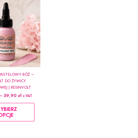
 PASTELOWY RÓŻ –
NT DO ŻYWICY
WEJ | RESINVOLT
Zakres
–
59,90
zł
z VAT
cen:
Ten
od
YBIERZ
produkt
21,90 zł
OPCJE
do
ma
59,90 zł
wiele
wariantów.