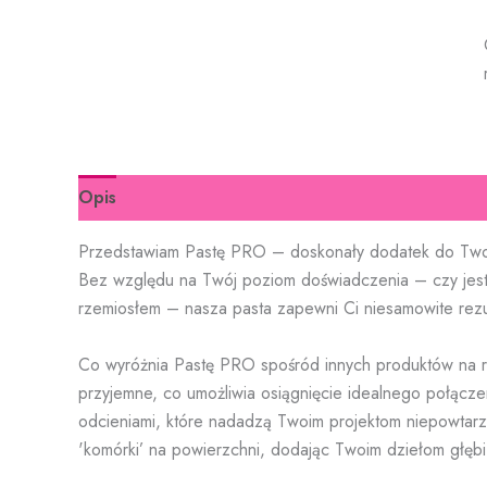
Opis
Informacje dodatkowe
Przedstawiam Pastę PRO – doskonały dodatek do Twoje
Bez względu na Twój poziom doświadczenia – czy jes
rzemiosłem – nasza pasta zapewni Ci niesamowite rezul
Co wyróżnia Pastę PRO spośród innych produktów na ryn
przyjemne, co umożliwia osiągnięcie idealnego połącze
odcieniami, które nadadzą Twoim projektom niepowtarza
'komórki’ na powierzchni, dodając Twoim dziełom głębi