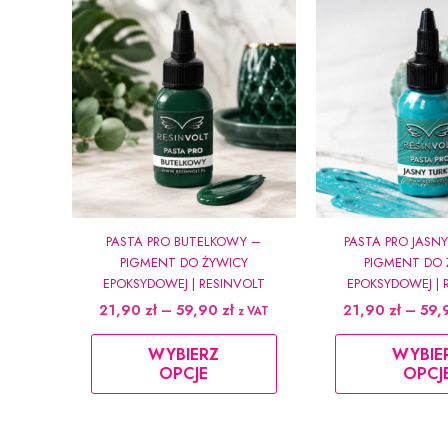
PASTA PRO BUTELKOWY –
PASTA PRO JASN
PIGMENT DO ŻYWICY
PIGMENT DO 
EPOKSYDOWEJ | RESINVOLT
EPOKSYDOWEJ | 
Zakres
21,90
zł
–
59,90
zł
21,90
zł
–
59,
z VAT
cen:
Ten
od
WYBIERZ
WYBIE
produkt
21,90 zł
OPCJE
OPCJ
do
ma
59,90 zł
wiele
wariantów.