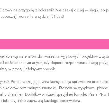
Gotowy na przygodę z kolorami? Nie czekaj dłużej – sięgnij po p
rozpocznij tworzenie arcydzieł już dziś!
j kolekcji materiałów do tworzenia wyjątkowych projektów z ży
teś doświadczonym artystą czy dopiero rozpoczynasz swoją przy
taty w prosty i efektywny sposób.
ku? Po pierwsze, jej płynna konsystencja sprawia, że mieszanie j
nia kolorów bez żadnych trudności. Efektem są wyjątkowe, płynne 
lny charakter. Dodatkowo, dzięki specjalnej formule, Pasta PRO 
 i tekstury, które zachwycą każdego obserwatora.