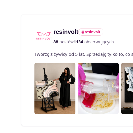
Opcje
można
wybrać
na
resinvolt
@resinvolt
stronie
88
postów
1134
obserwujących
produktu
Tworzę z żywicy od 5 lat. Sprzedaję tylko to, c