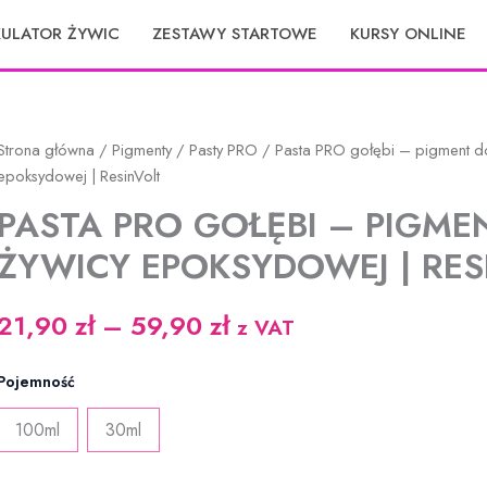
KULATOR ŻYWIC
ZESTAWY STARTOWE
KURSY ONLINE
Strona główna
/
Pigmenty
/
Pasty PRO
/ Pasta PRO gołębi – pigment d
epoksydowej | ResinVolt
PASTA PRO GOŁĘBI – PIGME
ŻYWICY EPOKSYDOWEJ | RES
Zakres
21,90
zł
–
59,90
zł
z VAT
cen:
Pojemność
od
100ml
30ml
21,90 zł