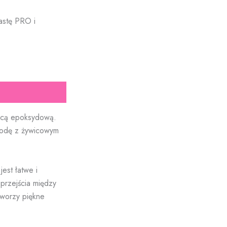
astę PRO i
wicą epoksydową.
godę z żywicowym
est łatwe i
przejścia między
tworzy piękne