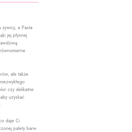
 żywicy, a Pasta
ki jej płynnej
prawdziwą
e równomierne
rów, ale także
 niezwykłego
lor czy delikatne
 aby uzyskać
.
co daje Ci
czonej palety barw.