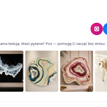
Opcje
Opcje
można
można
wybrać
wybrać
na
na
stronie
stronie
produktu
produktu
o sama testuję. Masz pytanie? Pisz — pomogę Ci zacząć bez stresu.