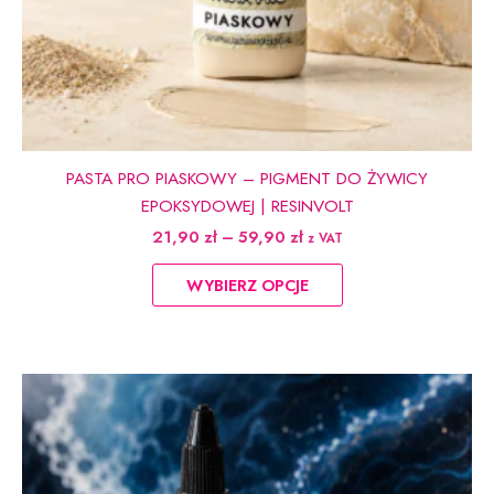
PASTA PRO PIASKOWY – PIGMENT DO ŻYWICY
EPOKSYDOWEJ | RESINVOLT
Zakres
21,90
zł
–
59,90
zł
z VAT
cen:
Ten
od
WYBIERZ OPCJE
produkt
21,90 zł
do
ma
59,90 zł
wiele
wariantów.
Opcje
można
wybrać
na