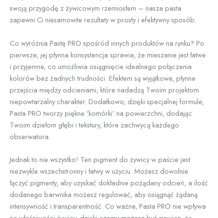
swoją przygodę z żywicowym rzemiosłem – nasza pasta
zapewni Ci niesamowite rezultaty w prosty i efektywny sposób.
Co wyróżnia Pastę PRO spośród innych produktów na rynku? Po
pierwsze, jej płynna konsystencja sprawia, że mieszanie jest łatwe
i przyjemne, co umożliwia osiągnięcie idealnego połączenia
kolorów bez żadnych trudności. Efektem są wyjątkowe, płynne
przejścia między odcieniami, które nadadzą Twoim projektom
niepowtarzalny charakter. Dodatkowo, dzięki specjalnej formule,
Pasta PRO tworzy piękne 'komórki’ na powierzchni, dodając
Twoim dziełom głębi i tekstury, które zachwycą każdego
obserwatora.
Jednak to nie wszystko! Ten pigment do żywicy w paście jest
niezwykle wszechstronny i łatwy w użyciu. Możesz dowolnie
łączyć pigmenty, aby uzyskać dokładnie pożądany odcień, a ilość
dodanego barwnika możesz regulować, aby osiągnąć żądaną
intensywność i transparentność. Co ważne, Pasta PRO nie wpływa
na właściwości żywicy, dzięki czemu możesz być pewien, że