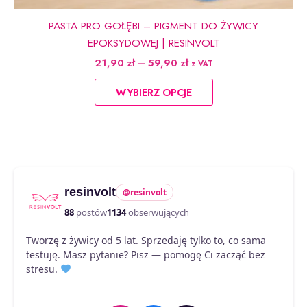
PASTA PRO GOŁĘBI – PIGMENT DO ŻYWICY
EPOKSYDOWEJ | RESINVOLT
Zakres
21,90
zł
–
59,90
zł
z VAT
cen:
Ten
od
WYBIERZ OPCJE
produkt
21,90 zł
do
ma
59,90 zł
wiele
wariantów.
Opcje
można
resinvolt
@resinvolt
wybrać
na
88
postów
1134
obserwujących
stronie
Tworzę z żywicy od 5 lat. Sprzedaję tylko to, co sama
produktu
testuję. Masz pytanie? Pisz — pomogę Ci zacząć bez
stresu.