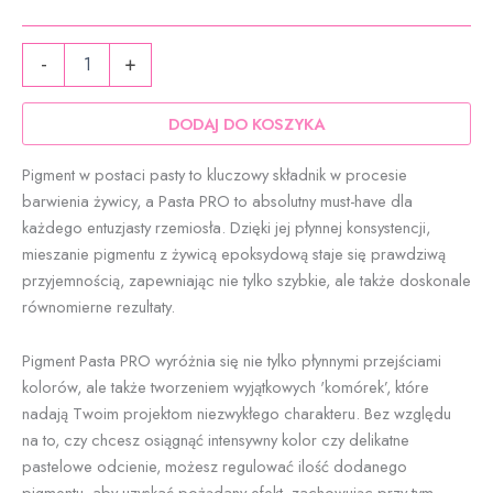
do
ilość
59,90 zł
-
+
Pasta
PRO
pastelowy
DODAJ DO KOSZYKA
pomarańcz
-
Pigment w postaci pasty to kluczowy składnik w procesie
pigment
barwienia żywicy, a Pasta PRO to absolutny must-have dla
do
każdego entuzjasty rzemiosła. Dzięki jej płynnej konsystencji,
żywicy
epoksydowej
mieszanie pigmentu z żywicą epoksydową staje się prawdziwą
|
przyjemnością, zapewniając nie tylko szybkie, ale także doskonale
ResinVolt
równomierne rezultaty.
Pigment Pasta PRO wyróżnia się nie tylko płynnymi przejściami
kolorów, ale także tworzeniem wyjątkowych 'komórek’, które
nadają Twoim projektom niezwykłego charakteru. Bez względu
na to, czy chcesz osiągnąć intensywny kolor czy delikatne
pastelowe odcienie, możesz regulować ilość dodanego
pigmentu, aby uzyskać pożądany efekt, zachowując przy tym