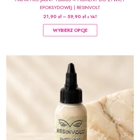
EPOKSYDOWEJ | RESINVOLT
Zakres
21,90
zł
–
59,90
zł
z VAT
cen:
Ten
od
WYBIERZ OPCJE
produkt
21,90 zł
do
ma
59,90 zł
wiele
wariantów.
Opcje
można
wybrać
na
stronie
produktu