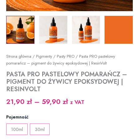
Strona główna
/
Pigmenty
/
Pasty PRO
/ Pasta PRO pastelowy
pomarańcz – pigment do żywicy epoksydowej | ResinVolt
PASTA PRO PASTELOWY POMARAŃCZ –
PIGMENT DO ŻYWICY EPOKSYDOWEJ |
RESINVOLT
Zakres
21,90
zł
–
59,90
zł
z VAT
cen:
Pojemność
od
100ml
30ml
21,90 zł