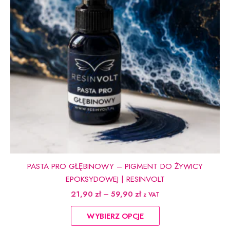
stronie
produktu
PASTA PRO GŁĘBINOWY – PIGMENT DO ŻYWICY
EPOKSYDOWEJ | RESINVOLT
Zakres
21,90
zł
–
59,90
zł
z VAT
cen:
Ten
od
WYBIERZ OPCJE
produkt
21,90 zł