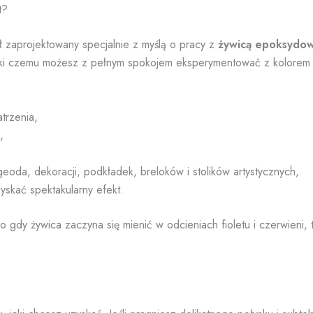
t?
ł zaprojektowany specjalnie z myślą o pracy z
żywicą epoksydo
ięki czemu możesz z pełnym spokojem eksperymentować z kolorem 
atrzenia,
,
geoda, dekoracji, podkładek, breloków i stolików artystycznych,
zyskać spektakularny efekt.
o gdy żywica zaczyna się mienić w odcieniach fioletu i czerwieni,