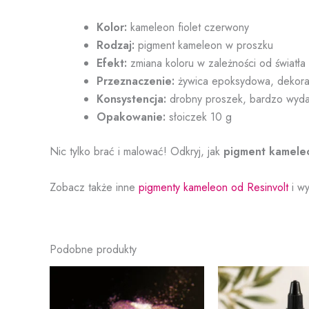
Kolor:
kameleon fiolet czerwony
Rodzaj:
pigment kameleon w proszku
Efekt:
zmiana koloru w zależności od światła
Przeznaczenie:
żywica epoksydowa, dekoracj
Konsystencja:
drobny proszek, bardzo wyda
Opakowanie:
słoiczek 10 g
Nic tylko brać i malować! Odkryj, jak
pigment kamele
Zobacz także inne
pigmenty kameleon od Resinvolt
i wy
Podobne produkty