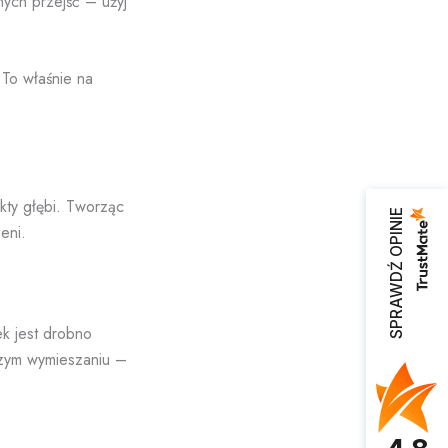
nych przejść – użyj
 To właśnie na
kty głębi. Tworząc
SPRAWDŹ OPINIE
eni.
ek jest drobno
wszym wymieszaniu –