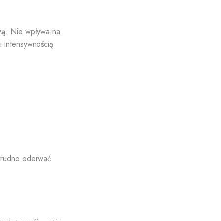
wą
. Nie wpływa na
i intensywnością
 trudno oderwać