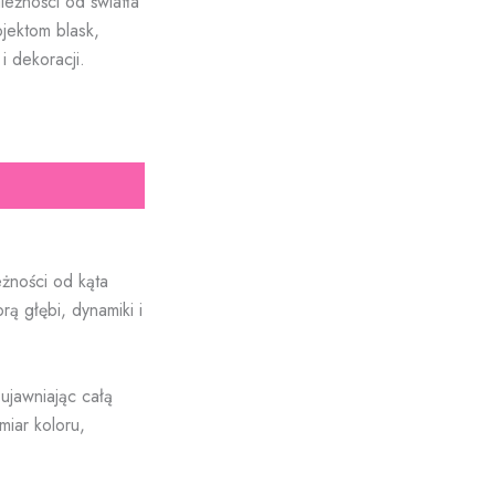
eżności od światła
jektom blask,
i dekoracji.
eżności od kąta
ą głębi, dynamiki i
 ujawniając całą
iar koloru,