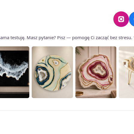
wybrać
wybrać
na
na
stronie
stronie
produktu
produktu
o sama testuję. Masz pytanie? Pisz — pomogę Ci zacząć bez stresu.