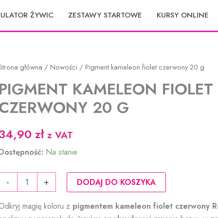
KULATOR ŻYWIC
ZESTAWY STARTOWE
KURSY ONLINE
Strona główna
/
Nowości
/ Pigment kameleon fiolet czerwony 20 g
PIGMENT KAMELEON FIOLET
CZERWONY 20 G
34,90
zł
z VAT
Dostępność:
Na stanie
ilość
-
+
DODAJ DO KOSZYKA
Pigment
kameleon
Odkryj magię koloru z
pigmentem kameleon fiolet czerwony Re
fiolet
czerwony