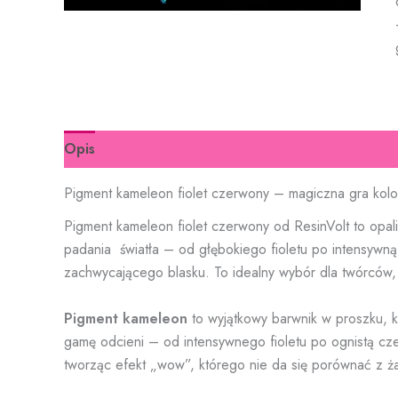
Opis
Pigment kameleon fiolet czerwony – magiczna gra kol
Pigment kameleon fiolet czerwony od ResinVolt to opal
padania światła – od głębokiego fioletu po intensywną 
zachwycającego blasku. To idealny wybór dla twórców, 
Pigment kameleon
to wyjątkowy barwnik w proszku, któ
gamę odcieni – od intensywnego fioletu po ognistą cz
tworząc efekt „wow”, którego nie da się porównać z 