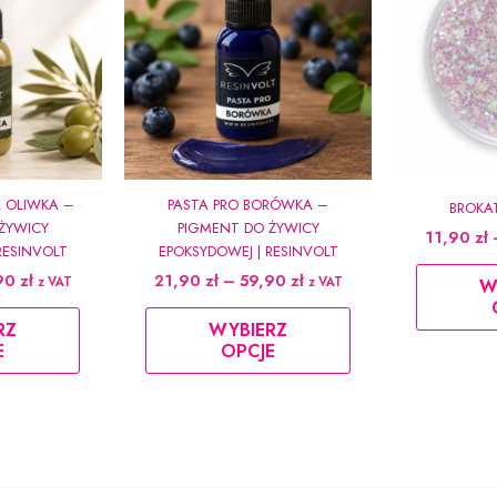
A OLIWKA –
PASTA PRO BORÓWKA –
BROKA
ŻYWICY
PIGMENT DO ŻYWICY
11,90
zł
RESINVOLT
EPOKSYDOWEJ | RESINVOLT
Zakres
Zakres
90
zł
21,90
zł
–
59,90
zł
z VAT
z VAT
W
cen:
cen:
Ten
Ten
od
od
RZ
WYBIERZ
produkt
produkt
21,90 zł
21,90 zł
E
OPCJE
do
do
ma
ma
59,90 zł
59,90 zł
wiele
wiele
wariantów.
wariantów.
Opcje
Opcje
można
można