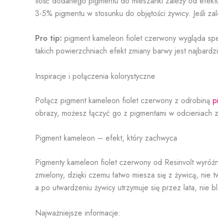
Ilość dodanego pigmentu do mieszanki zależy od efektu,
3-5% pigmentu w stosunku do objętości żywicy. Jeśli zal
Pro tip:
pigment kameleon fiolet czerwony wygląda spek
takich powierzchniach efekt zmiany barwy jest najbardz
Inspiracje i połączenia kolorystyczne
Połącz pigment kameleon fiolet czerwony z odrobiną
p
obrazy, możesz łączyć go z pigmentami w odcieniach zł
Pigment kameleon – efekt, który zachwyca
Pigmenty kameleon fiolet czerwony od Resinvolt wyróżni
zmielony, dzięki czemu łatwo miesza się z żywicą, nie 
a po utwardzeniu żywicy utrzymuje się przez lata, nie bl
Najważniejsze informacje: