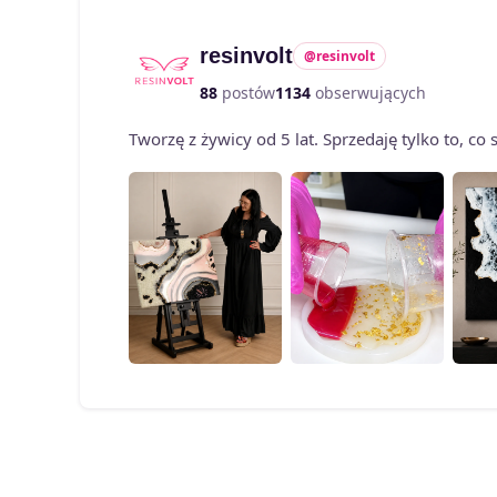
resinvolt
@resinvolt
88
postów
1134
obserwujących
Tworzę z żywicy od 5 lat. Sprzedaję tylko to, c