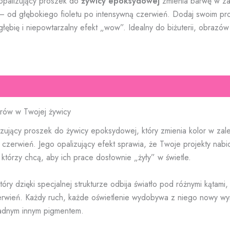
opalizujący proszek do
żywicy epoksydowej
zmienia barwę w zal
20
– od głębokiego fioletu po intensywną czerwień. Dodaj swoim pro
g
głębię i niepowtarzalny efekt „wow”. Idealny do biżuterii, obrazów 
orów w Twojej żywicy
izujący proszek do żywicy epoksydowej, który zmienia kolor w zal
czerwień. Jego opalizujący efekt sprawia, że Twoje projekty nabior
którzy chcą, aby ich prace dosłownie „żyły” w świetle.
ry dzięki specjalnej strukturze odbija światło pod różnymi kątami,
erwień. Każdy ruch, każde oświetlenie wydobywa z niego nowy wym
żadnym innym pigmentem.