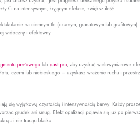
 jaki chcesz uzyskać. Jeśli pragniesz delikatnego połysku i subtel
eży Ci na intensywnym, kryjącym efekcie, zwiększ ilość.
takularnie na ciemnym tle (czarnym, granatowym lub grafitowym).
iej widoczny i efektowny.
igmentu perłowego
lub
past pro
, aby uzyskać wielowymiarowe efe
ota, czerni lub niebieskiego – uzyskasz wrażenie ruchu i przestrz
ają się wyjątkową czystością i intensywnością barwy. Każdy prosz
tworząc grudek ani smug. Efekt opalizacji pojawia się już po pier
aknąc i nie tracąc blasku.