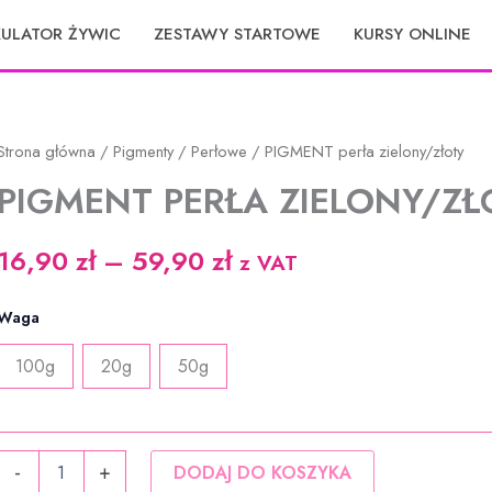
KULATOR ŻYWIC
ZESTAWY STARTOWE
KURSY ONLINE
Strona główna
/
Pigmenty
/
Perłowe
/ PIGMENT perła zielony/złoty
PIGMENT PERŁA ZIELONY/ZŁ
Zakres
16,90
zł
–
59,90
zł
z VAT
cen:
Waga
od
100g
20g
50g
16,90 zł
do
ilość
59,90 zł
-
+
DODAJ DO KOSZYKA
PIGMENT