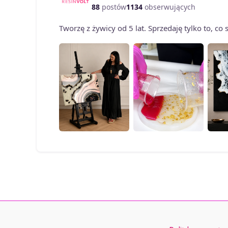
88
postów
1134
obserwujących
produktu
Tworzę z żywicy od 5 lat. Sprzedaję tylko to, c