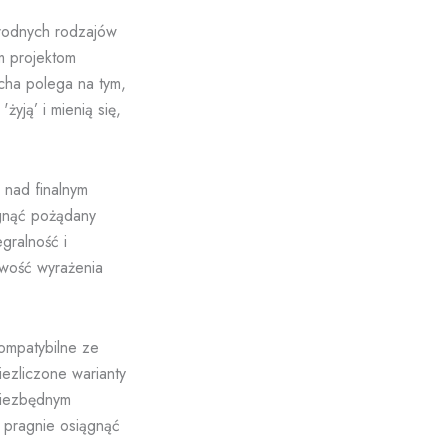
orodnych rodzajów
m projektom
echa polega na tym,
yją’ i mienią się,
 nad finalnym
gnąć pożądany
gralność i
iwość wyrażenia
ompatybilne ze
ezliczone warianty
 niezbędnym
y pragnie osiągnąć