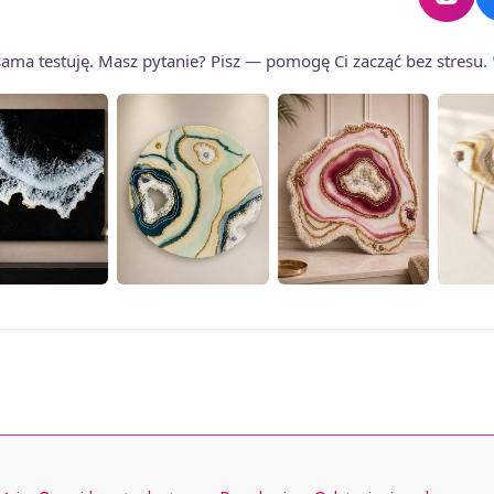
produktu
produktu
o sama testuję. Masz pytanie? Pisz — pomogę Ci zacząć bez stresu.