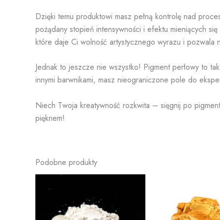
Dzięki temu produktowi masz pełną kontrolę nad proc
pożądany stopień intensywności i efektu mieniących się
które daje Ci wolność artystycznego wyrazu i pozwala n
Jednak to jeszcze nie wszystko! Pigment perłowy to tak
innymi barwnikami, masz nieograniczone pole do eksper
Niech Twoja kreatywność rozkwita – sięgnij po pigment 
pięknem!
Podobne produkty