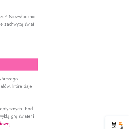
azu? Niezwłocznie
óre zachwycą świat
twórczego
ałów, które daje
 optycznych. Pod
kłą grę świateł i
dowej.