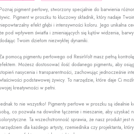
perła
Poznaj pigment perłowy, stworzony specjalnie do barwienia różn
zielony/złoty
żywic. Pigment w proszku to kluczowy składnik, który nadaje Twoi
niepowtarzalny efekt głębi i intensywności koloru. Jego unikalna c
że pod wpływem światła i zmieniających się kątów widzenia, barwy 'ż
dodając Twoim dziełom niezwykłej dynamiki.
Za pomocą pigmentu perłowego od ResinVolt masz pełną kontrolę
efektem. Możesz dostosować ilość dodanego pigmentu, aby osią
stopień nasycenia i transparentności, zachowując jednocześnie inte
właściwości podstawowej żywicy. To narzędzie, które daje Ci możl
swojej kreatywności w pełni.
Jednak to nie wszystko! Pigmenty perłowe w proszku są idealnie k
sobą, co pozwala na dowolne łączenie i mieszanie, aby uzyskać ni
kolorystyczne. Ta wszechstronność sprawia, że nasz produkt jest
narzędziem dla każdego artysty, rzemieślnika czy projektanta, któr