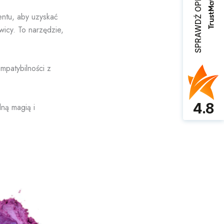
SPRAWDŹ OPINIE
ntu, aby uzyskać
wicy. To narzędzie,
mpatybilności z
4.8
lną magią i