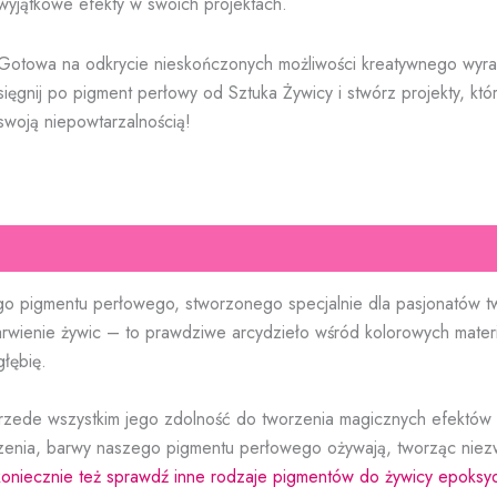
wyjątkowe efekty w swoich projektach.
Gotowa na odkrycie nieskończonych możliwości kreatywnego wyr
sięgnij po pigment perłowy od Sztuka Żywicy i stwórz projekty, kt
swoją niepowtarzalnością!
go pigmentu perłowego, stworzonego specjalnie dla pasjonatów 
arwienie żywic – to prawdziwe arcydzieło wśród kolorowych materi
głębię.
przede wszystkim jego zdolność do tworzenia magicznych efektów
zenia, barwy naszego pigmentu perłowego ożywają, tworząc niezwy
koniecznie też sprawdź inne rodzaje pigmentów do żywicy epoksy