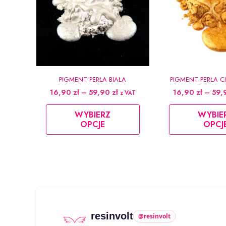
PIGMENT PERŁA BIAŁA
PIGMENT PERŁA C
Zakres
16,90
zł
–
59,90
zł
16,90
zł
–
59,
z VAT
cen:
Ten
od
WYBIERZ
WYBIE
produkt
16,90 zł
OPCJE
OPCJ
do
ma
59,90 zł
wiele
wariantów.
Opcje
można
wybrać
na
resinvolt
@resinvolt
stronie