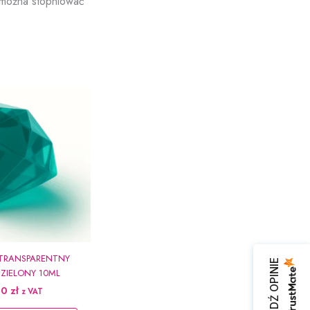
 można stopniować
TRANSPARENTNY
SPRAWDŹ OPINIE
 ZIELONY 10ML
90
zł
z VAT