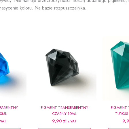
żywicy. Nie hamuje przezroczystości. Ilością dodanego pigmentu,
nasycenie koloru. Na bazie rozpuszczalnika.
PARENTNY
PIGMENT TRANSPARENTNY
PIGMENT 
10ML
CZARNY 10ML
TURKUS
9,90
zł
9,
 VAT
z VAT