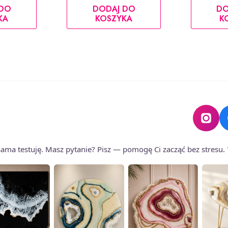
 DO
DODAJ DO
DO
KA
KOSZYKA
K
o sama testuję. Masz pytanie? Pisz — pomogę Ci zacząć bez stresu.