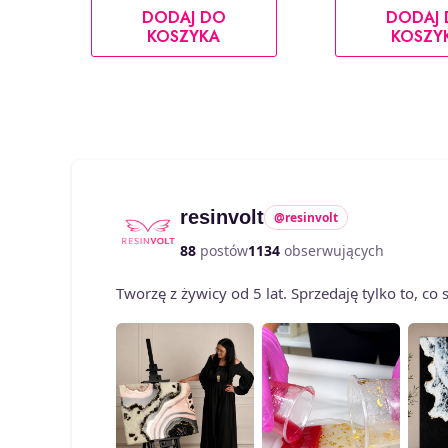
DODAJ DO
DODAJ
KOSZYKA
KOSZY
resinvolt
@resinvolt
88
postów
1134
obserwujących
Tworzę z żywicy od 5 lat. Sprzedaję tylko to, c