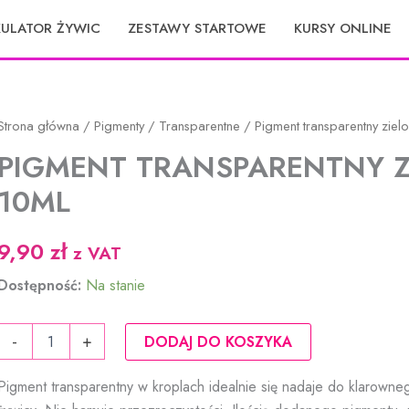
KULATOR ŻYWIC
ZESTAWY STARTOWE
KURSY ONLINE
Strona główna
/
Pigmenty
/
Transparentne
/ Pigment transparentny ziel
PIGMENT TRANSPARENTNY Z
10ML
9,90
zł
z VAT
Dostępność:
Na stanie
ilość
-
+
DODAJ DO KOSZYKA
Pigment
transparentny
Pigment transparentny w kroplach idealnie się nadaje do klarowne
zielony
10ml