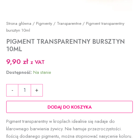
Strona główna
/
Pigmenty
/
Transparentne
/ Pigment transparentny
bursztyn 10ml
PIGMENT TRANSPARENTNY BURSZTYN
10ML
9,90
zł
z VAT
Dostępność:
Na stanie
ilość
-
+
Pigment
transparentny
bursztyn
DODAJ DO KOSZYKA
10ml
Pigment transparentny w kroplach idealnie się nadaje do
klarownego barwienia żywicy. Nie hamuje przezroczystości.
Ilością dodanego pigmentu, można stopniować nasycenie koloru.